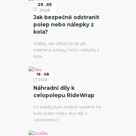
29
05
Návody
2026
Jak bezpečně odstranit
polep nebo nálepky z
kola?
Krátký, ale užitečný tip jak
odstranit polepy nebo nálepky z
kola.
19
08
2023
Tipy
Náhradní díly k
celopolepu RideWrap
Co kdyby bylo možné vyměnit na
kole jeden nebo dva díly z
celopolepu?