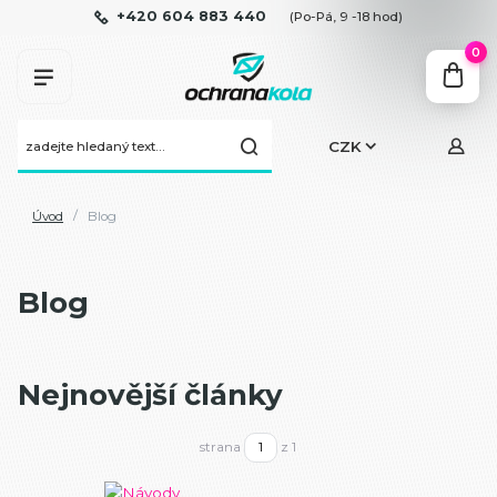
+420 604 883 440
(Po-Pá, 9 -18 hod)
0
CZK
Úvod
Blog
Blog
Nejnovější články
strana
z 1