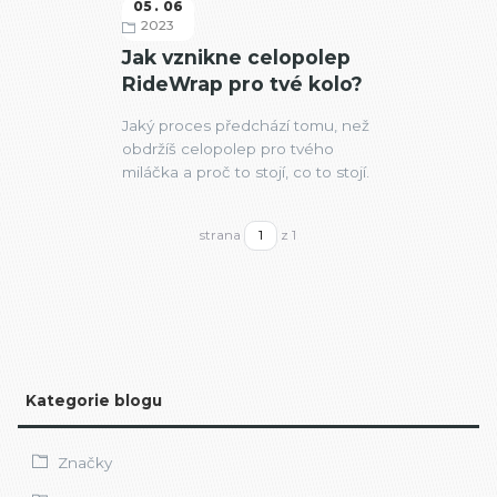
05
06
2023
Značky
Jak vznikne celopolep
RideWrap pro tvé kolo?
Jaký proces předchází tomu, než
obdržíš celopolep pro tvého
miláčka a proč to stojí, co to stojí.
strana
z 1
Kategorie blogu
Značky