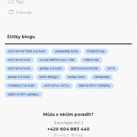
Tipy
Návody
Štítky blogu
ochranné folie na kolo
celopolep kola
RideWrap
ochrana kola
wrap before you ride
ridewrap
ochrana kola
polep na kolo
allmoutainstyle
ams
polep na kolo
bike design
polep kola
celopolep
nálepky na kolo
ochrana rámu
odsranění nálepky
odstranění polepu
Můžu s něčím poradit?
Zavolejte mi! :)
+420 604 883 440
(Po-Pá, 9 -18 hod)