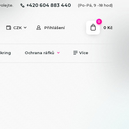
+420 604 883 440
olejte.
(Po-Pá, 9 -18 hod)
0
0 Kč
CZK
Přihlášení
kring
Ochrana ráfků
Více