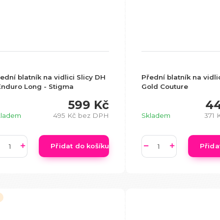
ední blatník na vidlici Slicy DH
Přední blatník na vidli
Enduro Long - Stigma
Gold Couture
599 Kč
44
kladem
495 Kč
bez DPH
Skladem
371 
Přidat do košíku
Přida