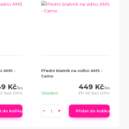
ci AMS -
Přední blatník na vidlici AMS -
Camo
9 Kč
449 Kč
/
ks
/
ks
Kč
bez DPH
Skladem
371 Kč
bez DPH
t do košíku
Přidat do košíku