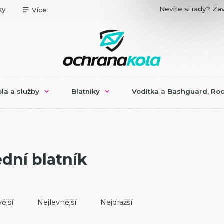
Nevíte si rady? Zav
ky
Více
la a služby
Blatníky
Vodítka a Bashguard, Roc
dní blatník
ější
Nejlevnější
Nejdražší