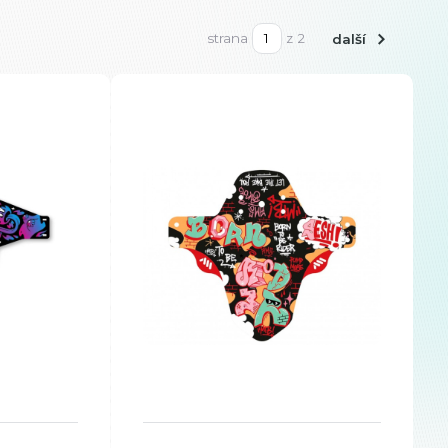
strana
z 2
další