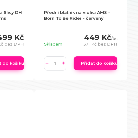
ci Slicy DH
Přední blatník na vidlici AMS -
ams
Born To Be Rider - červený
499 Kč
449 Kč
/
ks
Kč
bez DPH
Skladem
371 Kč
bez DPH
t do košíku
Přidat do košíku