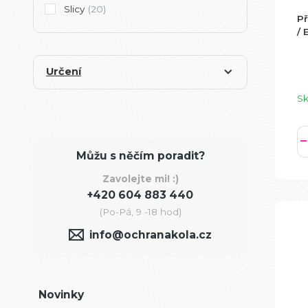
Slicy
(20)
Př
/ 
Určení
S
Můžu s něčím poradit?
Zavolejte mi! :)
+420 604 883 440
(Po-Pá, 9 -18 hod)
info@ochranakola.cz
Novinky