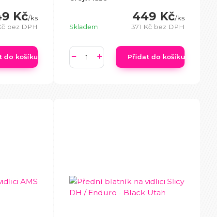
9 Kč
449 Kč
/
ks
/
ks
Kč
bez DPH
Skladem
371 Kč
bez DPH
t do košíku
Přidat do košíku