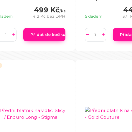
499 Kč
44
/
ks
kladem
412 Kč
bez DPH
Skladem
371 
Přidat do košíku
Přida