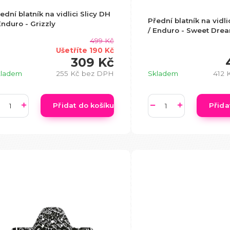
ední blatník na vidlici Slicy DH
Přední blatník na vidli
Enduro - Grizzly
/ Enduro - Sweet Dre
499 Kč
Ušetříte 190 Kč
309 Kč
Skladem
412 
kladem
255 Kč
bez DPH
Přidat do košíku
Přida