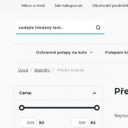
Něco o mně
Jak nakupovat
Obchodní podmín
Ochranné polepy na kolo
Polepení ko
Úvod
Blatníky
Přední blatník
Pře
Cena:
Nejnov
Kč
Kč