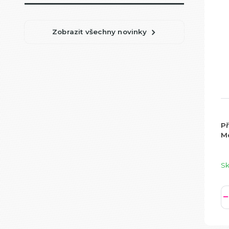
Zobrazit všechny novinky
Př
M
S