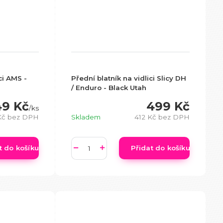
ci AMS -
Přední blatník na vidlici Slicy DH
/ Enduro - Black Utah
9 Kč
499 Kč
/
ks
Kč
bez DPH
Skladem
412 Kč
bez DPH
t do košíku
Přidat do košíku