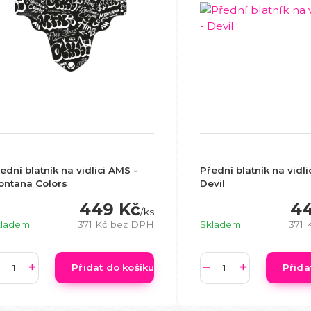
ední blatník na vidlici AMS -
Přední blatník na vidli
ontana Colors
Devil
449 Kč
44
/
ks
kladem
371 Kč
bez DPH
Skladem
371 
Přidat do košíku
Přida