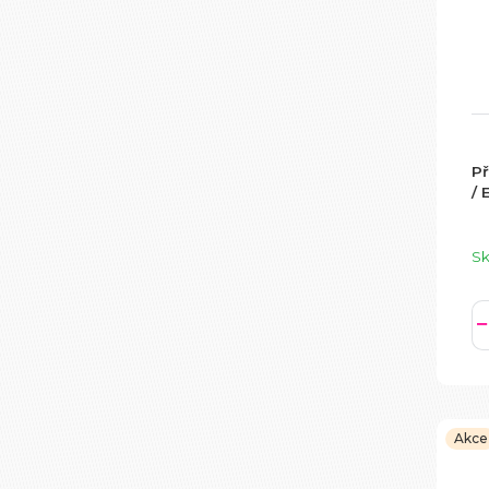
Př
/ 
S
Akce