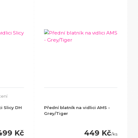
cení
ci Slicy DH
Přední blatník na vidlici AMS -
Grey/Tiger
499 Kč
449 Kč
/
ks