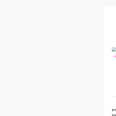
Př
Ha