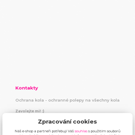
Kontakty
Ochrana kola - ochranné polepy na všechny kola
Zavolejte mi! :)
+420 604 883 440
Zpracování cookies
(Po-Pá, 9 -18 hod)
Náš e-shop a partneři potřebují Váš
souhlas
s použitím souborů