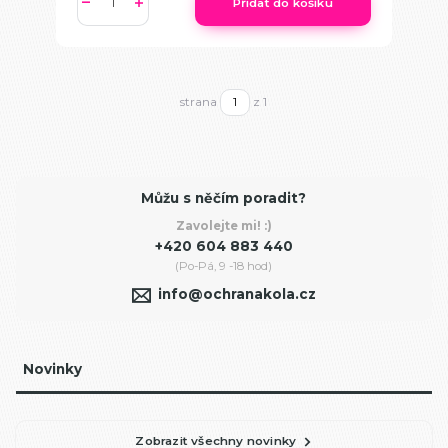
Přidat do košíku
strana
z 1
Můžu s něčím poradit?
Zavolejte mi! :)
+420 604 883 440
(Po-Pá, 9 -18 hod)
info@ochranakola.cz
Novinky
Zobrazit všechny novinky