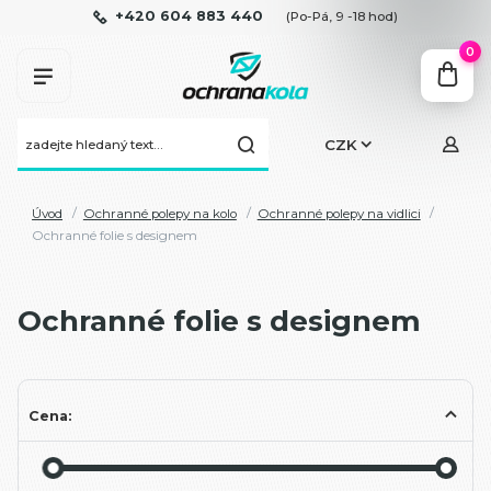
+420 604 883 440
(Po-Pá, 9 -18 hod)
0
CZK
Úvod
Ochranné polepy na kolo
Ochranné polepy na vidlici
Ochranné folie s designem
Ochranné folie s designem
Cena: