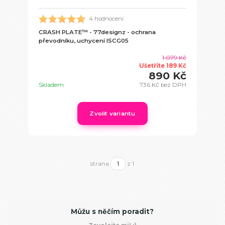
4 hodnocení
CRASH PLATE™ - 77designz - ochrana
převodníku, uchycení ISCG05
1 079 Kč
Ušetříte 189 Kč
890 Kč
Skladem
736 Kč
bez DPH
Zvolit variantu
strana
z 1
Můžu s něčím poradit?