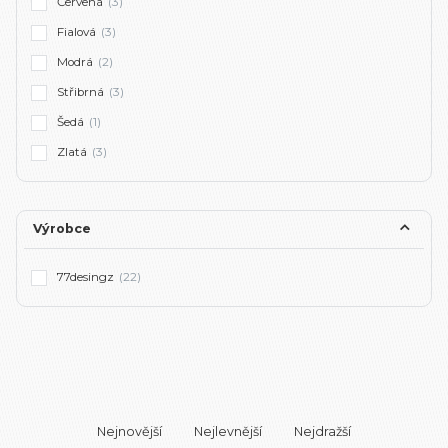
Červená
(3)
Fialová
(3)
Modrá
(2)
Střibrná
(3)
Šedá
(1)
Zlatá
(3)
Výrobce
77desingz
(22)
Nejnovější
Nejlevnější
Nejdražší