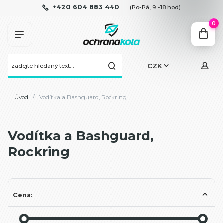
+420 604 883 440
(Po-Pá, 9 -18 hod)
0
CZK
Úvod
Vodítka a Bashguard, Rockring
Vodítka a Bashguard,
Rockring
Cena: