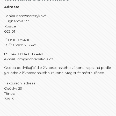
Adresa:
Lenka Karczmarczyková
Fugnerova 599
Rosice
665 01
IČO: 18039481
DIČ: CZ8752135491
tel: +420 604 883 440
e-mail: info@ochranakola.cz
Osoba podnikající dle živnostenského zákona zapsaná podle
§71 odst.2 živnostenského zákona M
agistrát města Třince
Fakturační adresa:
Osůvky 29
Třinec
739 61