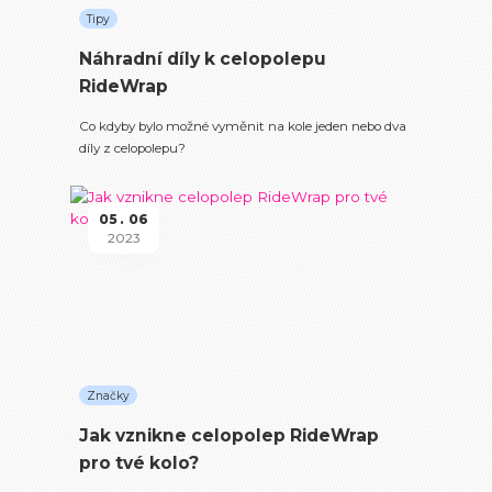
Tipy
Náhradní díly k celopolepu
RideWrap
Co kdyby bylo možné vyměnit na kole jeden nebo dva
díly z celopolepu?
05
06
2023
Značky
Jak vznikne celopolep RideWrap
pro tvé kolo?