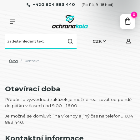
+420 604 883 440
(Po-Pá, 9 -18 hod)
0
CZK
Úvod
Kontakt
Otevírací doba
Předání a vyzvednutí zakázek je možné realizovat od pondělí
do pátku v časech od 9:00 - 16:00.
Je možné se domluvit i na víkendy a jiný čas na telefonu 604
883 440.
Kontaktní informace