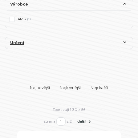
Výrobce
AMS
(56)
Určení
Nejnovější
Nejlevnější
Nejdražší
Zobrazuji 1-30 z 56
strana
z 2
další