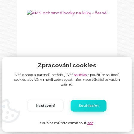
Zpracování cookies
1 hodnocení
AMS ochranné botky na kliky - černé
Náš e-shop a partneři potřebují Váš
souhlas
s použitím souborů
cookies, aby Vám mohli zobrazovat informace týkající se Vašich
zájmů.
499 Kč
/
ks
Skladem
412 Kč
bez DPH
Nastavení
Souhlasím
Přidat do košíku
Souhlas můžete odmítnout
zde
.