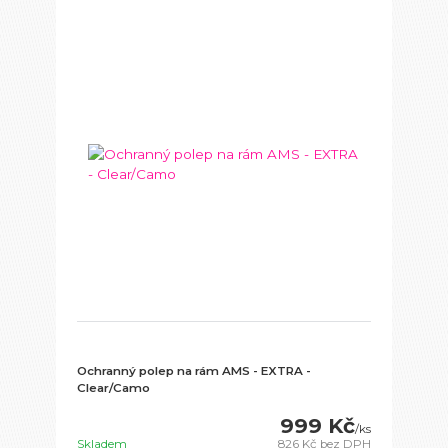
Ochranný polep na rám AMS - EXTRA -
Clear/Camo
999 Kč
/
ks
Skladem
826 Kč
bez DPH