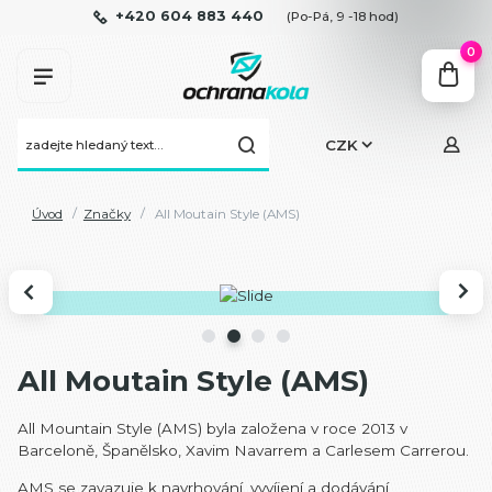
+420 604 883 440
(Po-Pá, 9 -18 hod)
0
CZK
Úvod
Značky
All Moutain Style (AMS)
All Moutain Style (AMS)
All Mountain Style (AMS) byla založena v roce 2013 v
Barceloně, Španělsko, Xavim Navarrem a Carlesem Carrerou.
AMS se zavazuje k navrhování, vyvíjení a dodávání