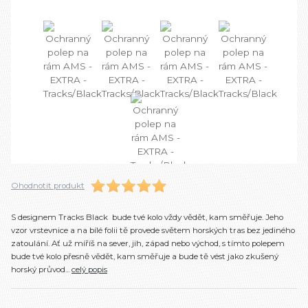
Ohodnotit produkt
S designem Tracks Black bude tvé kolo vždy vědět, kam směřuje. Jeho
vzor vrstevnice a na bílé folii tě provede světem horských tras bez jediného
zatoulání. Ať už míříš na sever, jih, západ nebo východ, s tímto polepem
bude tvé kolo přesně vědět, kam směřuje a bude tě vést jako zkušený
horský průvod...
celý popis