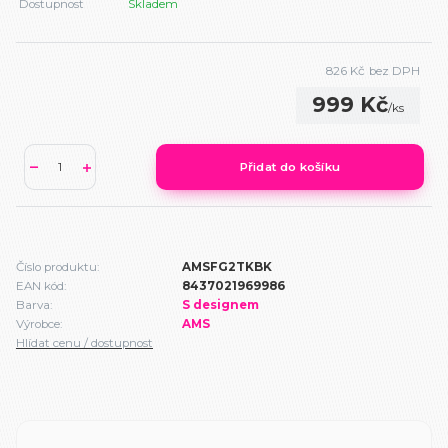
Dostupnost
Skladem
826 Kč
bez DPH
999 Kč
/
ks
Přidat do košíku
Číslo produktu:
AMSFG2TKBK
EAN kód:
8437021969986
Barva:
S designem
Výrobce:
AMS
Hlídat cenu / dostupnost