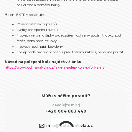
nežloutne a nemění barvy
Balení EXTRA obsahuje:
10 samostatných polepů
1 velký pod spodní trubku
4 polepy ve tvaru šipky pro rozšíření ochrany spodní trubky, pod
řetěz, nebo horní trubky
4 polepy pod např. bowdeny
1 polep obdélník pro ochranu před třením kabelů, nebo jiné použití
Návod na polepení kola najdeš v článku
https://www.ochranakola.cz/jak-na-polep-kola-s-folii-ams
Můžu s něčím poradit?
Zavolejte mi! :)
+420 604 883 440
(Po-Pá, 9 -18 hod)
info@ochranakola.cz