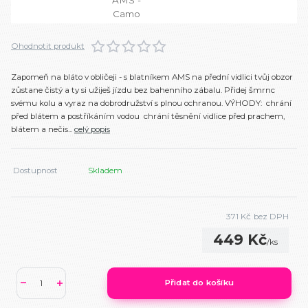
Ohodnotit produkt
Zapomeň na bláto v obličeji - s blatníkem AMS na přední vidlici tvůj obzor
zůstane čistý a ty si užiješ jízdu bez bahenního zábalu. Přidej šmrnc
svému kolu a vyraz na dobrodružství s plnou ochranou. VÝHODY: chrání
před blátem a postříkáním vodou chrání těsnění vidlice před prachem,
blátem a nečis...
celý popis
Dostupnost
Skladem
371 Kč
bez DPH
449 Kč
/
ks
Přidat do košíku