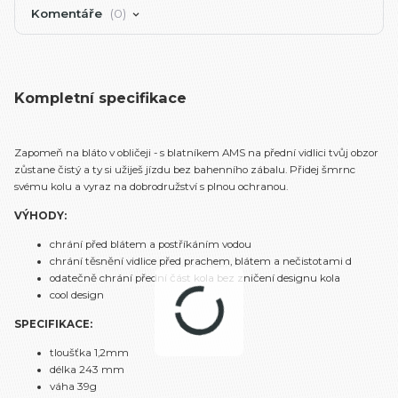
Komentáře
0
Kompletní specifikace
Zapomeň na bláto v obličeji - s blatníkem AMS na přední vidlici tvůj obzor
zůstane čistý a ty si užiješ jízdu bez bahenního zábalu. Přidej šmrnc
svému kolu a vyraz na dobrodružství s plnou ochranou.
VÝHODY:
chrání před blátem a postříkáním vodou
chrání těsnění vidlice před prachem, blátem a nečistotami d
odatečně chrání přední část kola bez zničení designu kola
cool design
SPECIFIKACE:
tloušťka 1,2mm
délka 243 mm
váha 39g