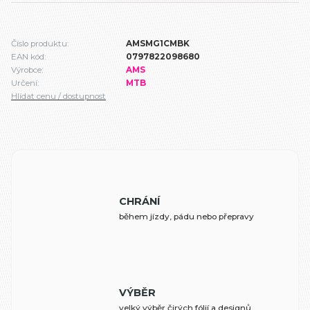
Číslo produktu:
AMSMG1CMBK
EAN kód:
0797822098680
Výrobce:
AMS
Určení:
MTB
Hlídat cenu / dostupnost
CHRÁNÍ
během jízdy, pádu nebo přepravy
VÝBĚR
velký výběr čirých fólií a designů