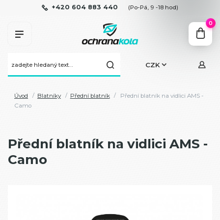
+420 604 883 440
(Po-Pá, 9 -18 hod)
0
CZK
Úvod
Blatníky
Přední blatník
Přední blatník na vidlici AMS -
Camo
Přední blatník na vidlici AMS -
Camo