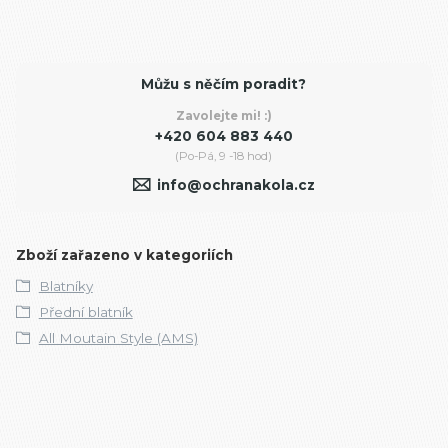
Můžu s něčím poradit?
Zavolejte mi! :)
+420 604 883 440
(Po-Pá, 9 -18 hod)
info@ochranakola.cz
Zboží zařazeno v kategoriích
Blatníky
Přední blatník
All Moutain Style (AMS)