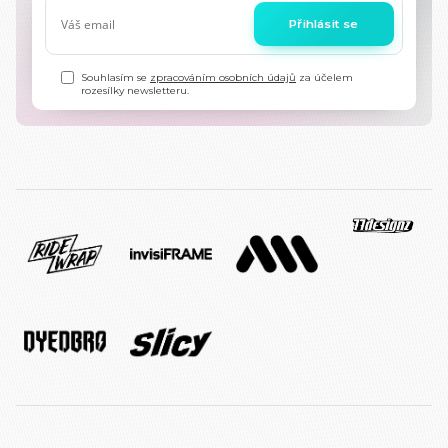
Přihlásit se
Souhlasím se
zpracováním osobních údajů
za účelem
rozesílky newsletteru.