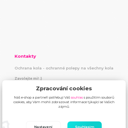
Kontakty
Ochrana kola - ochranné polepy na všechny kola
Zavolejte mi! :)
+420 604 883 440
Zpracování cookies
(Po-Pá, 9 -18 hod)
Náš e-shop a partneři potřebují Váš
souhlas
s použitím souborů
info@ochranakola.cz
cookies, aby Vám mohli zobrazovat informace týkající se Vašich
zájmů.
Nastavení
Souhlasím