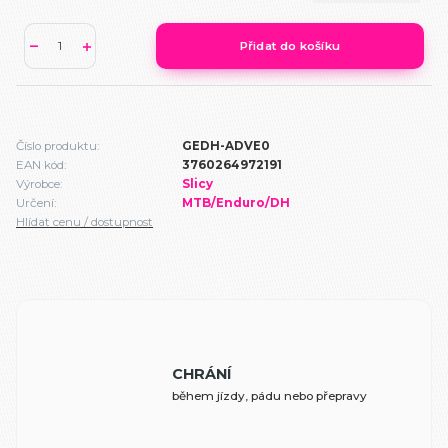
Přidat do košíku
Číslo produktu:
GEDH-ADVE0
EAN kód:
3760264972191
Výrobce:
Slicy
Určení:
MTB/Enduro/DH
Hlídat cenu / dostupnost
CHRÁNÍ
během jízdy, pádu nebo přepravy