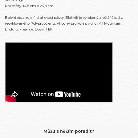
Rozměry: 14,8 cm x 23,8 cm
Balení obsahuje 4 stahovací pásky. Blatník je vyrobený z větší části z
recyklovaného Polypropylenu. Vhodný pro kola s vidlicí: All Mountain,
Enduro, Freeride, Down Hill
Můžu s něčím poradit?