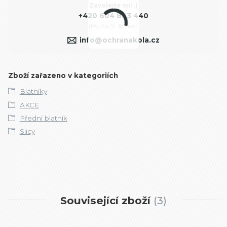
Zavolejte mi! :)
+420 604 883 440
(Po-Pá, 9 -18 hod)
info@ochranakola.cz
Zboží zařazeno v kategoriích
Blatníky
AKCE
Přední blatník
Slicy
Související zboží
3