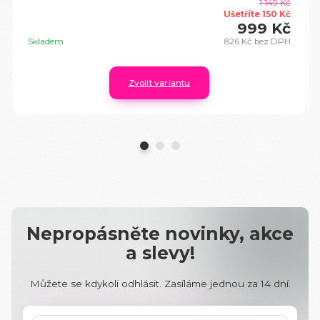
1 149 Kč
Ušetříte 150 Kč
999 Kč
Skladem
826 Kč
bez DPH
Zvolit variantu
Nepropásněte novinky, akce
a slevy!
Můžete se kdykoli odhlásit. Zasíláme jednou za 14 dní.