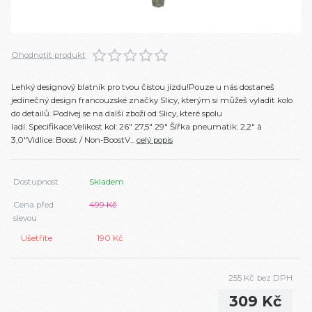
Ohodnotit produkt
Lehký designový blatník pro tvou čistou jízdu!Pouze u nás dostaneš
jedinečný design francouzské značky Slicy, kterým si můžeš vyladit kolo
do detailů. Podívej se na další zboží od Slicy, které spolu
ladí. Specifikace:Velikost kol: 26″ 27,5″ 29″ Šířka pneumatik: 2,2″ à
3,0″Vidlice: Boost / Non-BoostV...
celý popis
Dostupnost
Skladem
Cena před
499 Kč
slevou
Ušetříte
190 Kč
255 Kč
bez DPH
309 Kč