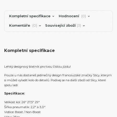
Kompletní specifikace
Hodnocení
0
Komentáře
0
Související zboží
3
Kompletní specifikace
Lehký designový blatník pro tvou čistou jízdu!
Pouze u nás dostaneš jedinečný design francouzské značky Slicy, kterým
si můžeš vyladit kolo do detailů. Podívej se na další zboží od Slicy, které
spolu ladí.
Specifikace:
Velikost kol: 26″ 27,5″ 29″
Šířka pneumatik: 2,2″ à 3,0″
Vidlice: Boost / Non-Boost
Váha: 25gr