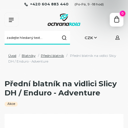
+420 604 883 440
(Po-Pá, 9 -18 hod)
0
CZK
Úvod
Blatníky
Přední blatník
Přední blatník na vidlici Slicy
DH / Enduro - Adventure
Přední blatník na vidlici Slicy
DH / Enduro - Adventure
Akce