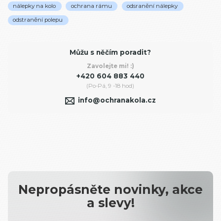
nálepky na kolo
ochrana rámu
odsranění nálepky
odstranění polepu
Můžu s něčím poradit?
Zavolejte mi! :)
+420 604 883 440
(Po-Pá, 9 -18 hod)
info@ochranakola.cz
Nepropásněte novinky, akce
a slevy!