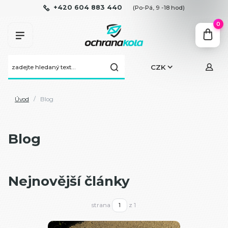
+420 604 883 440
(Po-Pá, 9 -18 hod)
0
CZK
Úvod
Blog
Blog
Nejnovější články
strana
z 1