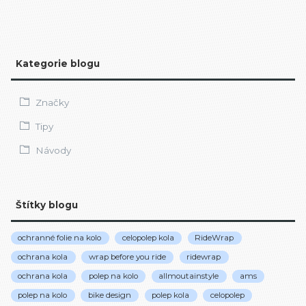
Kategorie blogu
Značky
Tipy
Návody
Štítky blogu
ochranné folie na kolo
celopolep kola
RideWrap
ochrana kola
wrap before you ride
ridewrap
ochrana kola
polep na kolo
allmoutainstyle
ams
polep na kolo
bike design
polep kola
celopolep