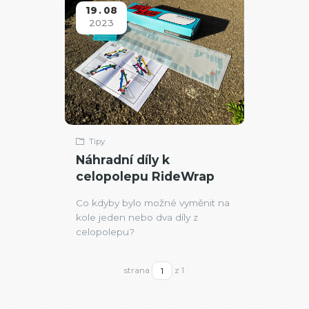
19
08
2023
Tipy
Náhradní díly k
celopolepu RideWrap
Co kdyby bylo možné vyměnit na
kole jeden nebo dva díly z
celopolepu?
strana
z 1