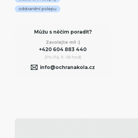
odstranění polepu
Můžu s něčím poradit?
Zavolejte mi! :)
+420 604 883 440
(Po-Pá, 9 -18 hod)
info@ochranakola.cz