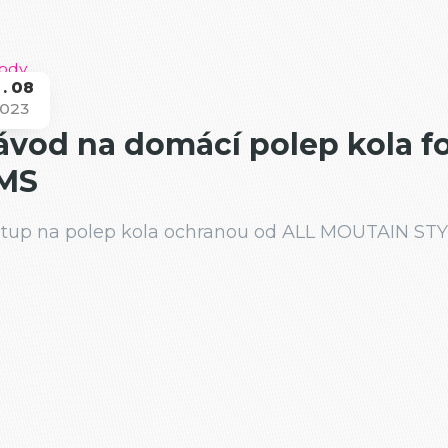
1
08
023
ávody
ávod na domácí polep kola fo
MS
tup na polep kola ochranou od ALL MOUTAIN ST