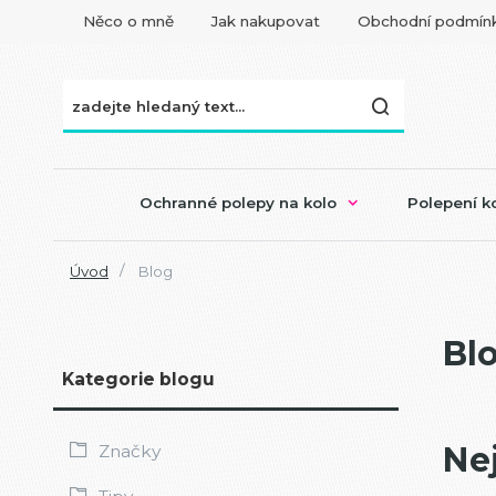
Něco o mně
Jak nakupovat
Obchodní podmín
Ochranné polepy na kolo
Polepení ko
Úvod
Blog
Bl
Kategorie blogu
Ne
Značky