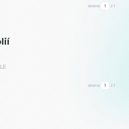
strana
z 1
lií
YLE
strana
z 1