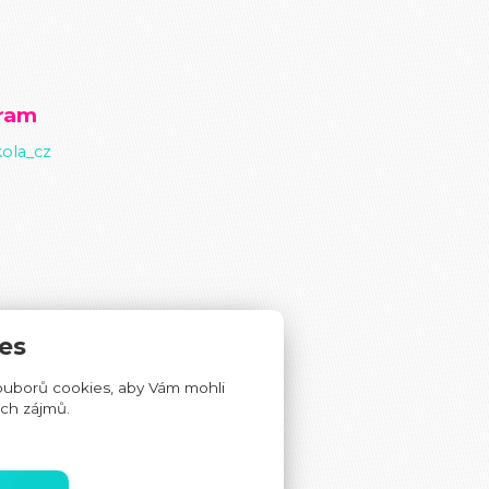
gram
ola_cz
es
ouborů cookies, aby Vám mohli
ich zájmů.