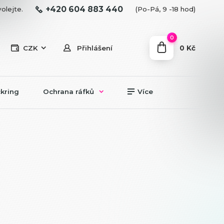
+420 604 883 440
olejte.
(Po-Pá, 9 -18 hod)
0
0 Kč
CZK
Přihlášení
kring
Ochrana ráfků
Více