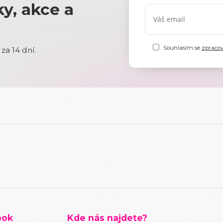
y, akce a
Souhlasím se
zpraco
za 14 dní.
ook
Kde nás najdete?