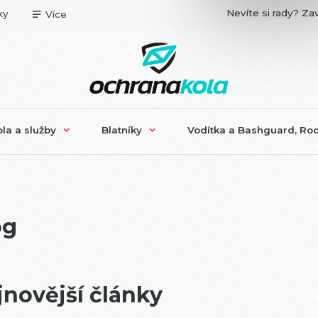
Nevíte si rady? Zav
ky
Více
la a služby
Blatníky
Vodítka a Bashguard, Roc
og
jnovější články