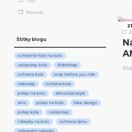
Tipy
Návody
2
2
N
Štítky blogu
N
A
ochranné folie na kolo
celopolep kola
RideWrap
Pos
ochrana kola
wrap before you ride
ridewrap
ochrana kola
polep na kolo
allmoutainstyle
ams
polep na kolo
bike design
polep kola
celopolep
nálepky na kolo
ochrana rámu
odsranění nálepky