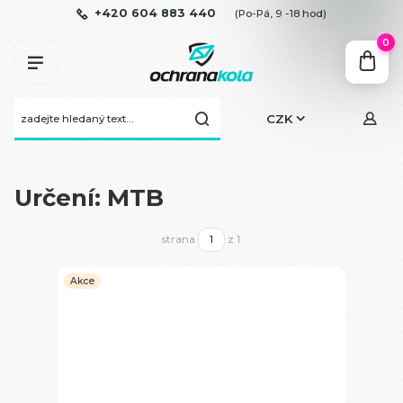
+420 604 883 440
(Po-Pá, 9 -18 hod)
0
CZK
Určení: MTB
strana
z 1
Akce