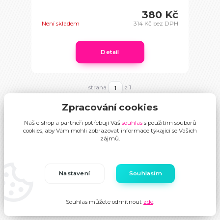
380 Kč
Není skladem
314 Kč
bez DPH
Detail
strana
z 1
Zpracování cookies
Náš e-shop a partneři potřebují Váš
souhlas
s použitím souborů
cookies, aby Vám mohli zobrazovat informace týkající se Vašich
zájmů.
Novinky
Nastavení
Souhlasím
Zobrazit všechny novinky
Souhlas můžete odmítnout
zde
.