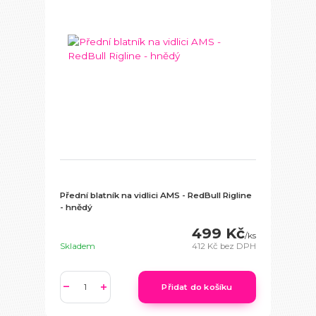
Přední blatník na vidlici AMS - RedBull Rigline
- hnědý
499 Kč
/
ks
Skladem
412 Kč
bez DPH
Přidat do košíku