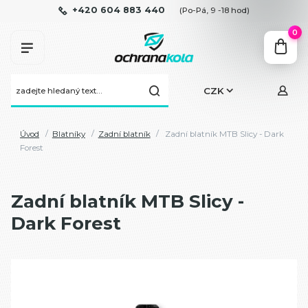
+420 604 883 440
(Po-Pá, 9 -18 hod)
0
CZK
Úvod
Blatníky
Zadní blatník
Zadní blatník MTB Slicy - Dark
Forest
Zadní blatník MTB Slicy -
Dark Forest