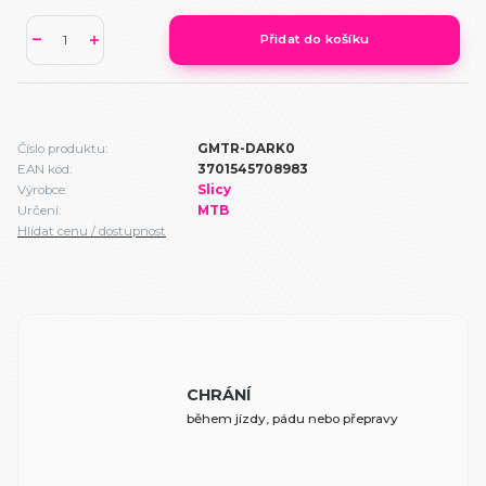
Přidat do košíku
Číslo produktu:
GMTR-DARK0
EAN kód:
3701545708983
Výrobce:
Slicy
Určení:
MTB
Hlídat cenu / dostupnost
CHRÁNÍ
během jízdy, pádu nebo přepravy