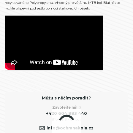
recyklovaného Polypropylenu. Vhodný pro většinu MTB kol. Blatník se
rychle připevní pod sedlo pomocí stahovacích pásek.
Můžu s něčím poradit?
Zavolejte mi! :)
+420 604 883 440
(Po-Pá, 9 -18 hod)
info@ochranakola.cz