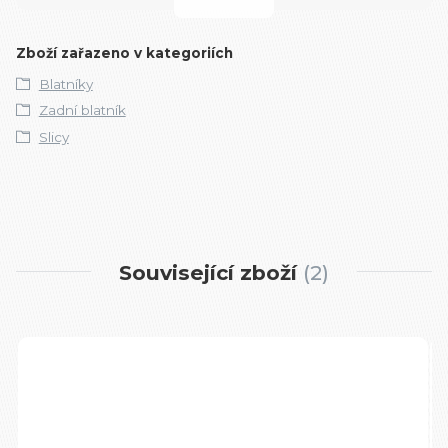
Zboží zařazeno v kategoriích
Blatníky
Zadní blatník
Slicy
Související zboží
2