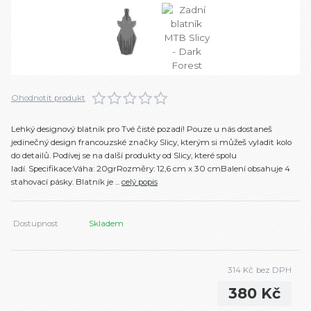
Ohodnotit produkt
Lehký designový blatník pro Tvé čisté pozadí! Pouze u nás dostaneš
jedinečný design francouzské značky Slicy, kterým si můžeš vyladit kolo
do detailů. Podívej se na další produkty od Slicy, které spolu
ladí. Specifikace:Váha: 20grRozměry: 12,6 cm x 30 cmBalení obsahuje 4
stahovací pásky. Blatník je ...
celý popis
Dostupnost
Skladem
314 Kč
bez DPH
380 Kč