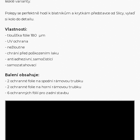
lesklé varianty.
Polepy se perfektně hodí k blatníkům a krytkám představce od Slicy, vylaď
si kolo do detailu.
Vlastnosti:
- tloušťka fólie 180 µm
- UV ochrana
- nežloutne
- chrání před poškozením laku
- antiadhezivní, samočistící
- samozatahovací
Balení obsahuje:
- 2 ochranné folie na spodní rámovou trubku
- 2 ochranné folie na horní rámovou trubku
- 6 ochranných fólií pro zadní stavbu