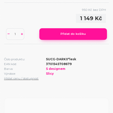
950 Kč
bez DPH
1 149 Kč
Přidat do košíku
Číslo produktu:
SUCG-DARK0*lesk
EAN kód:
3701545708679
Barva:
S designem
Výrobce:
Slicy
Hlídat cenu / dostupnost