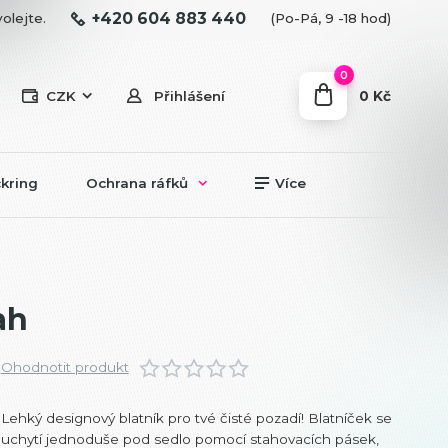
+420 604 883 440
olejte.
(Po-Pá, 9 -18 hod)
0
0 Kč
CZK
Přihlášení
kring
Ochrana ráfků
Více
ah
Ohodnotit produkt
Lehký designový blatník pro tvé čisté pozadí! Blatníček se
uchytí jednoduše pod sedlo pomocí stahovacích pásek,