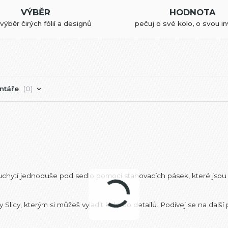
VÝBĚR
HODNOTA
výběr čirých fólií a designů
pečuj o své kolo, o svou in
ntáře
0
e uchytí jednoduše pod sedlo pomocí stahovacích pásek, které jsou
icy, kterým si můžeš vyladit kolo do detailů. Podívej se na další