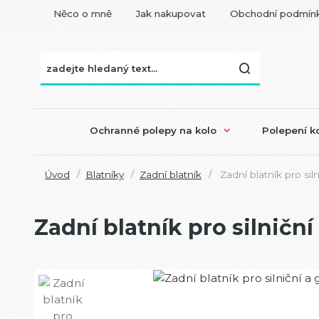
Něco o mně
Jak nakupovat
Obchodní podmín
Ochranné polepy na kolo
Polepení ko
Úvod
Blatníky
Zadní blatník
Zadní blatník pro siln
Zadní blatník pro silniční