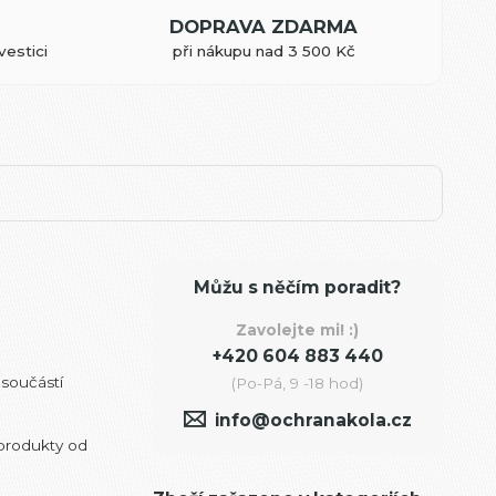
DOPRAVA ZDARMA
vestici
při nákupu nad 3 500 Kč
Můžu s něčím poradit?
Zavolejte mi! :)
+420 604 883 440
 součástí
(Po-Pá, 9 -18 hod)
info@ochranakola.cz
 produkty od