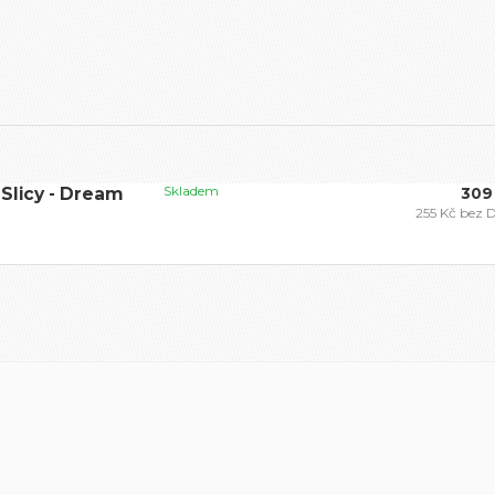
Skladem
 Slicy - Dream
309
255 Kč
bez 