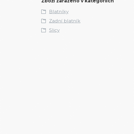
Zboží zařazeno v kategoriích
Blatníky
Zadní blatník
Slicy