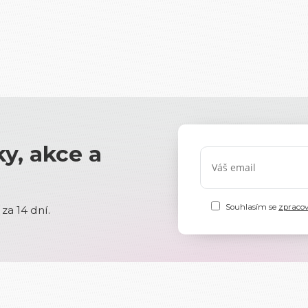
y, akce a
Souhlasím se
zpraco
za 14 dní.