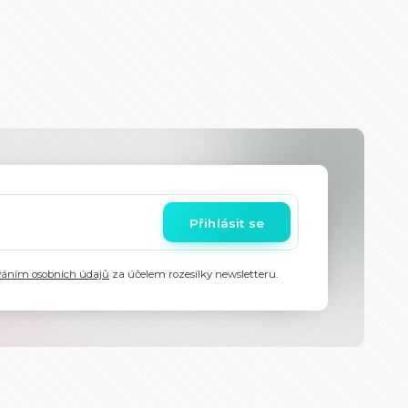
Přihlásit se
váním osobních údajů
za účelem rozesílky newsletteru.