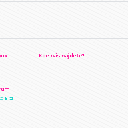
ook
Kde nás najdete?
gram
ola_cz