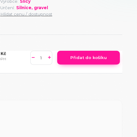
Výrobce:
Slicy
Určení:
Silnice, gravel
Hlídat cenu / dostupnost
 Kč
Přidat do košíku
DPH