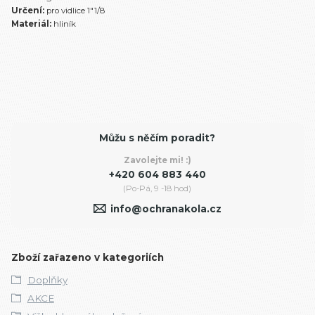
Určení:
pro vidlice 1"1/8
Materiál:
hliník
Můžu s něčím poradit?
Zavolejte mi! :)
+420 604 883 440
(Po-Pá, 9 -18 hod)
info@ochranakola.cz
Zboží zařazeno v kategoriích
Doplňky
AKCE