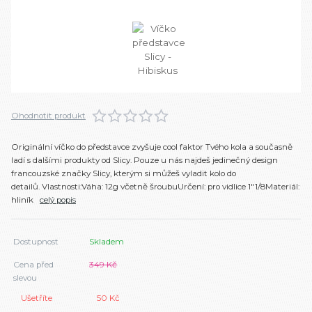
Ohodnotit produkt
Originální víčko do představce zvyšuje cool faktor Tvého kola a současně
ladí s dalšími produkty od Slicy. Pouze u nás najdeš jedinečný design
francouzské značky Slicy, kterým si můžeš vyladit kolo do
detailů. Vlastnosti:Váha: 12g včetně šroubuUrčení: pro vidlice 1"1/8Materiál:
hliník
celý popis
Dostupnost
Skladem
Cena před
349 Kč
slevou
Ušetříte
50 Kč