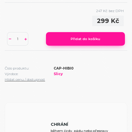
247 Kč
bez DPH
299 Kč
Přidat do košíku
Číslo produktu:
CAP-HIBI0
Výrobce:
Slicy
Hlídat cenu / dostupnost
CHRÁNÍ
během jízdy, pádu nebo přepravy