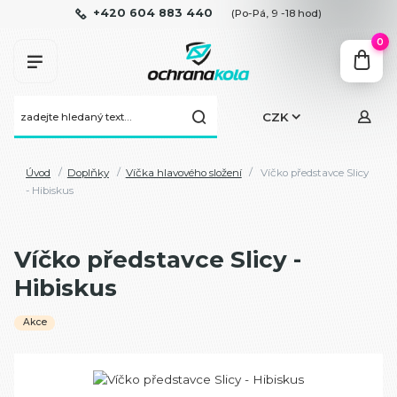
+420 604 883 440
(Po-Pá, 9 -18 hod)
0
CZK
Úvod
Doplňky
Víčka hlavového složení
Víčko představce Slicy
- Hibiskus
Víčko představce Slicy -
Hibiskus
Akce