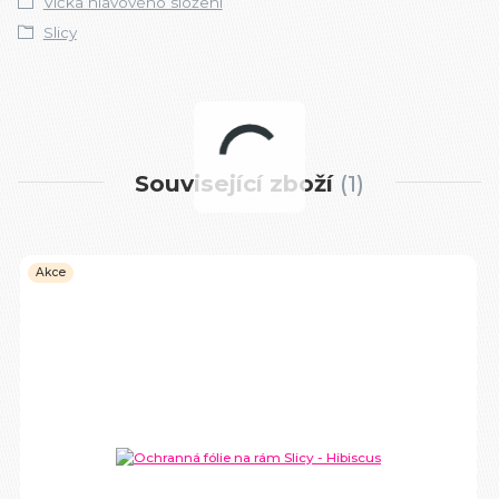
Víčka hlavového složení
Slicy
Související zboží
1
Akce