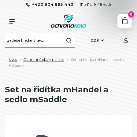
+420 604 883 440
(Po-Pá, 9 -18 hod)
0
CZK
Úvod
Ochranné obaly na kolo
Set na řidítka mHandel a sedlo
mSaddle
Set na řidítka mHandel a
sedlo mSaddle