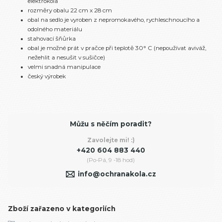
elektrokola
rozměry obalu 22 cm x 28 cm
obal na sedlo je vyroben z nepromokavého, rychleschnoucího a
odolného materiálu
stahovací šňůrka
obal je možné prát v pračce při teplotě 30° C (nepoužívat aviváž,
nežehlit a nesušit v sušičce)
velmi snadná manipulace
český výrobek
Můžu s něčím poradit?
Zavolejte mi! :)
+420 604 883 440
(Po-Pá, 9 -18 hod)
info@ochranakola.cz
Zboží zařazeno v kategoriích