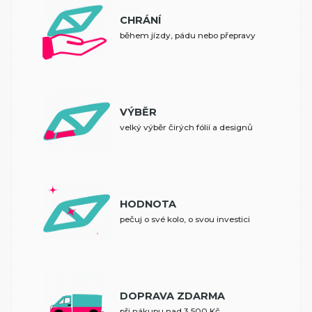
CHRÁNÍ
během jízdy, pádu nebo přepravy
VÝBĚR
velký výběr čirých fólií a designů
HODNOTA
pečuj o své kolo, o svou investici
DOPRAVA ZDARMA
při nákupu nad 3 500 Kč