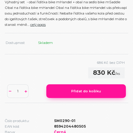
Výhodný set - obal řídítka bike mHandel + obal na sedlo bike mSaddle
Obal na řídítka bike mHandel Obal na řídítka bike mHandel vás překvapí
svou jednoduchostí a funkčností. Nebalte řídítka vašeho kola před cestou
do igelitových tašek, strečovek a podobných obalů, s bike mHandel máte o
starost méně....
celý popis
Dostupnost
Skladem
686 Kč
bez DPH
830 Kč
/
ks
Přidat do košíku
Číslo produktu:
SM0290-01
EAN kód:
8594204480505
Barva:
Černá