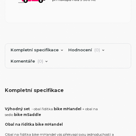
Kompletní specifikace
Hodnocení
0
Komentáře
0
Kompletní specifikace
Výhodný set
- obal řídítka
bike mHandel
+ obal na
sedlo
bike mSaddle
Obal na řídítka bike mHandel
Obal na řídítka bike mHandel vás překvapí svou jednoduchostí a