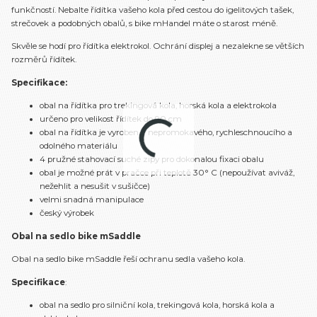
funkčností. Nebalte řídítka vašeho kola před cestou do igelitových tašek,
strečovek a podobných obalů, s bike mHandel máte o starost méně.
Skvěle se hodí pro řídítka elektrokol. Ochrání displej a nezalekne se větších
rozměrů řídítek.
Specifikace:
obal na řídítka pro trekingová kola, horská kola a elektrokola
určeno pro velikost řídítek do 90 cm
obal na řídítka je vyroben z nepromokavého, rychleschnoucího a
odolného materiálu
4 pružné stahovací suché zipy pro dokonalou fixaci obalu
obal je možné prát v pračce při teplotě 30° C (nepoužívat aviváž,
nežehlit a nesušit v sušičce)
velmi snadná manipulace
český výrobek
Obal na sedlo bike mSaddle
Obal na sedlo bike mSaddle řeší ochranu sedla vašeho kola.
Specifikace
:
obal na sedlo pro silniční kola, trekingová kola, horská kola a