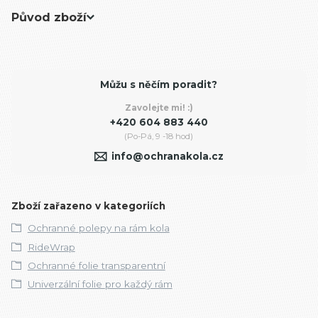
Původ zboží
Můžu s něčím poradit?
Zavolejte mi! :)
+420 604 883 440
(Po-Pá, 9 -18 hod)
info@ochranakola.cz
Zboží zařazeno v kategoriích
Ochranné polepy na rám kola
RideWrap
Ochranné folie transparentní
Univerzální folie pro každý rám