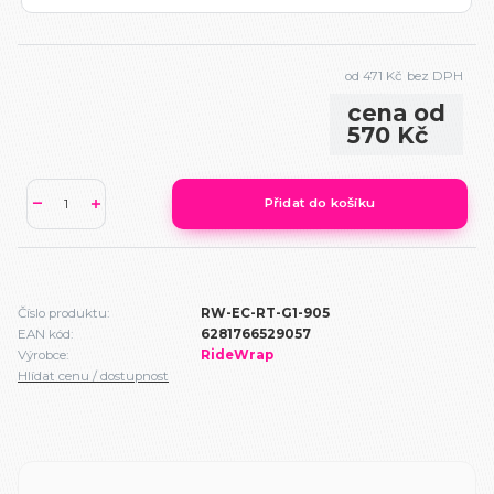
od
471 Kč
bez DPH
cena od
570 Kč
Přidat do košíku
Číslo produktu:
RW-EC-RT-G1-905
EAN kód:
6281766529057
Výrobce:
RideWrap
Hlídat cenu / dostupnost