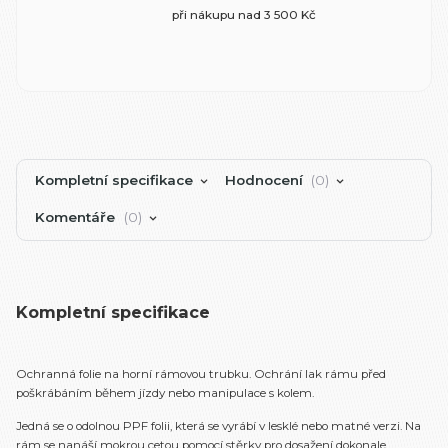
při nákupu nad 3 500 Kč
Kompletní specifikace
Hodnocení
0
Komentáře
0
Kompletní specifikace
Ochranná folie na horní rámovou trubku. Ochrání lak rámu před
poškrábáním během jízdy nebo manipulace s kolem.
Jedná se o odolnou PPF folii, která se vyrábí v lesklé nebo matné verzi. Na
rám se nanáší mokrou cetou pomocí stěrky pro dosažení dokonale