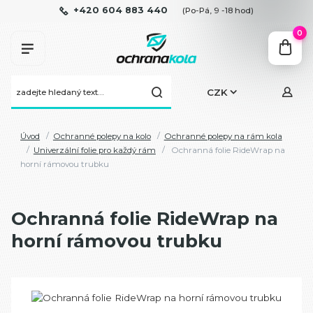
+420 604 883 440
(Po-Pá, 9 -18 hod)
0
CZK
Úvod
Ochranné polepy na kolo
Ochranné polepy na rám kola
Univerzální folie pro každý rám
Ochranná folie RideWrap na
horní rámovou trubku
Ochranná folie RideWrap na
horní rámovou trubku