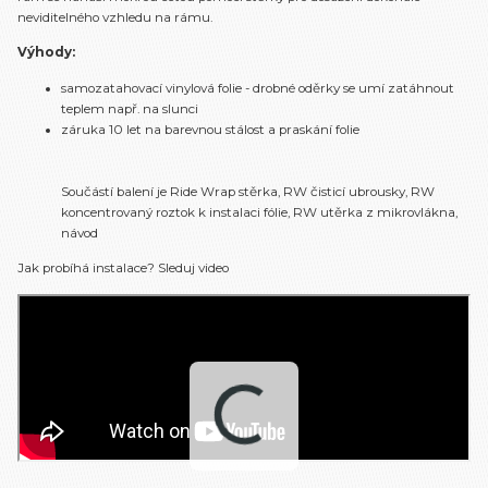
neviditelného vzhledu na rámu.
Výhody:
samozatahovací vinylová folie - drobné oděrky se umí zatáhnout
teplem např. na slunci
záruka 10 let na barevnou stálost a praskání folie
Součástí balení je Ride Wrap stěrka, RW čisticí ubrousky, RW
koncentrovaný roztok k instalaci fólie, RW utěrka z mikrovlákna,
návod
Jak probíhá instalace? Sleduj video