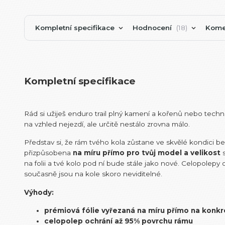
Kompletní specifikace
Hodnocení
18
Kome
Kompletní specifikace
Rád si užiješ enduro trail plný kamení a kořenů nebo tech
na vzhled nejezdí, ale určitě nestálo zrovna málo.
Představ si, že rám tvého kola zůstane ve skvělé kondici 
přizpůsobena
na míru přímo pro tvůj model a velikost
s
na folii a tvé kolo pod ní bude stále jako nové. Celopole
současně jsou na kole skoro neviditelné.
Výhody:
prémiová fólie vyřezaná na míru přímo na konkr
celopolep ochrání až 95% povrchu rámu