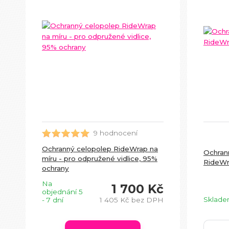
9 hodnocení
Ochranný celopolep RideWrap na
Ochran
míru - pro odpružené vidlice, 95%
RideWr
ochrany
Na
1 700 Kč
objednání 5
Sklad
- 7 dní
1 405 Kč
bez DPH