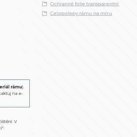
Ochranné folie transparentní
Celopolepy rámu na míru
eriál rámu
).
aktuj na e-
štění. V
".