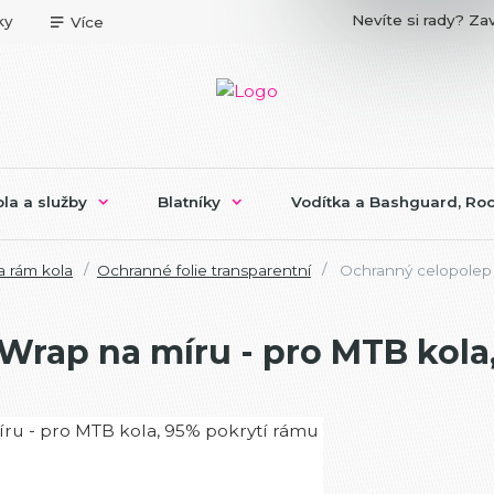
Nevíte si rady? Zav
ky
Více
la a služby
Blatníky
Vodítka a Bashguard, Roc
 rám kola
Ochranné folie transparentní
Ochranný celopolep 
Wrap na míru - pro MTB kola