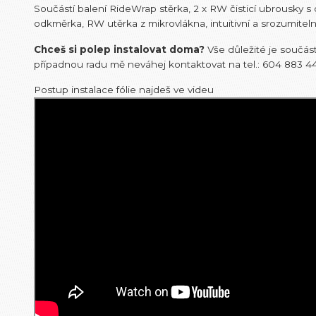
Součástí balení RideWrap stěrka, 2 x RW čisticí ubrousky 
odkměrka, RW utěrka z mikrovlákna, intuitivní a srozumitel
Chceš si polep instalovat doma?
Vše důležité je součástí
případnou radu mě neváhej kontaktovat na tel.: 604 883 4
Postup instalace fólie najdeš ve videu