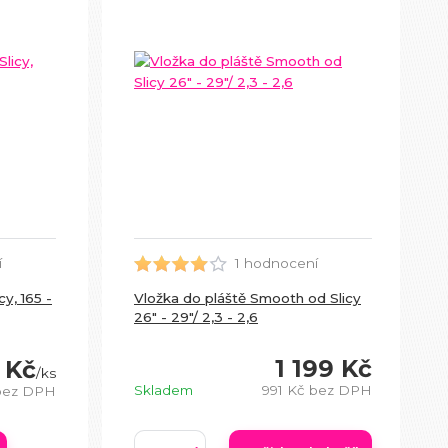
1 hodnocení
í
Vložka do pláště Smooth od Slicy
cy, 165 -
26" - 29"/ 2,3 - 2,6
1 199 Kč
 Kč
/
ks
Skladem
991 Kč
bez DPH
bez DPH