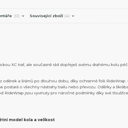
ntáře
0
Související zboží
4
nickou XC trať, ale současně rád dopřeješ svému drahému kolu péči
bez oděrek a šrámů po dlouhou dobu, díky ochranné folii RideWrap
e postará o všechny nástrahy trailu nebo převozu. Oděrky a škrá
py od RideWrap jsou vyvinuty pro náročné podmínky díky své tloušť
étní model kola a velikost