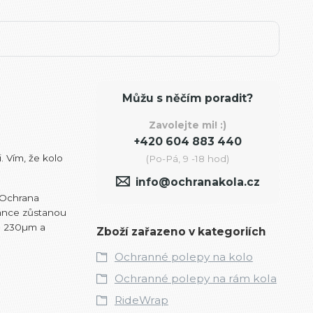
Můžu s něčím poradit?
Zavolejte mi! :)
+420 604 883 440
. Vím, že kolo
(Po-Pá, 9 -18 hod)
info@ochranakola.cz
. Ochrana
bance zůstanou
ce 230µm a
Zboží zařazeno v kategoriích
Ochranné polepy na kolo
Ochranné polepy na rám kola
RideWrap