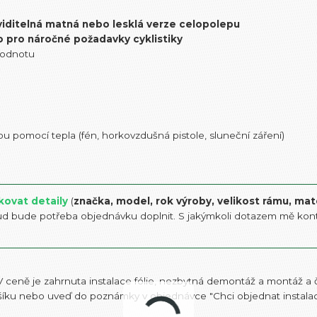
viditelná matná nebo lesklá verze celopolepu
o pro náročné požadavky cyklistiky
hodnotu
u pomocí tepla (fén, horkovzdušná pistole, sluneční záření)
kovat detaily
(
značka, model, rok výroby, velikost rámu, mat
ud bude potřeba objednávku doplnit. S jakýmkoli dotazem mě kont
 ceně je zahrnuta instalace fólie, nezbytná demontáž a montáž a či
ošíku nebo uveď do poznámky v objednávce "Chci objednat instalaci