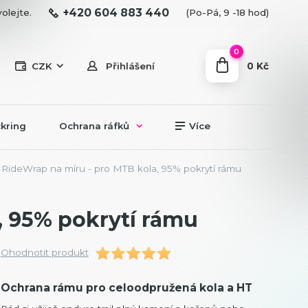
+420 604 883 440
olejte.
(Po-Pá, 9 -18 hod)
0
0 Kč
CZK
Přihlášení
kring
Ochrana ráfků
Více
RideWrap na míru - pro MTB kola, 95% pokrytí rámu
, 95% pokrytí rámu
Ohodnotit produkt
Ochrana rámu pro celoodpružená kola a HT