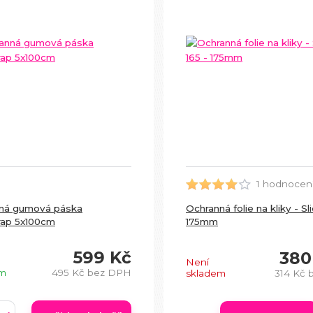
1 hodnocen
ná gumová páska
Ochranná folie na kliky - Sli
ap 5x100cm
175mm
599 Kč
380
Není
em
495 Kč
bez DPH
skladem
314 Kč