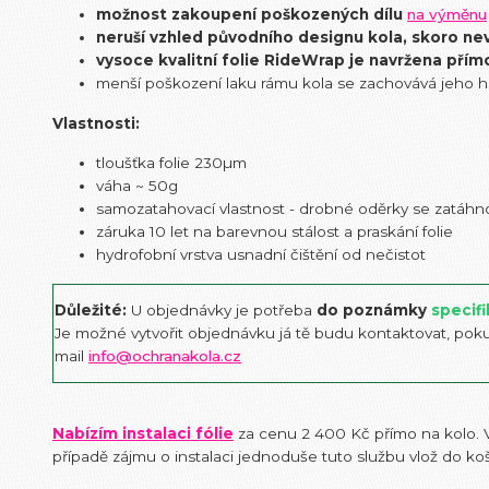
možnost zakoupení poškozených dílu
na výměnu
neruší vzhled původního designu kola, skoro ne
vysoce kvalitní folie RideWrap je navržena přím
menší poškození laku rámu kola se zachovává jeho 
Vlastnosti:
tloušťka folie 230µm
váha ~ 50g
samozatahovací vlastnost - drobné oděrky se zatáhno
záruka 10 let na barevnou stálost a praskání folie
hydrofobní vrstva usnadní čištění od nečistot
Důležité:
U objednávky je potřeba
do poznámky
specifi
Je možné vytvořit objednávku já tě budu kontaktovat, pok
mail
info@ochranakola.cz
Nabízím instalaci fólie
za cenu 2 400 Kč přímo na kolo. V
případě zájmu o instalaci jednoduše tuto službu vlož do k