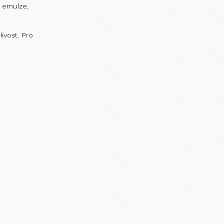
í emulze,
livost. Pro