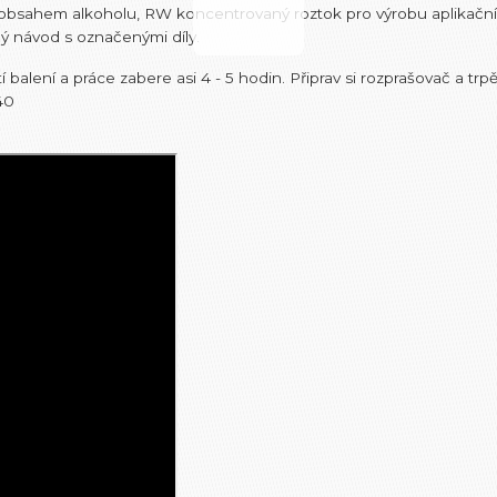
s obsahem alkoholu, RW koncentrovaný roztok pro výrobu aplikačn
ný návod s označenými díly.
 balení a práce zabere asi 4 - 5 hodin. Připrav si rozprašovač a trpě
40