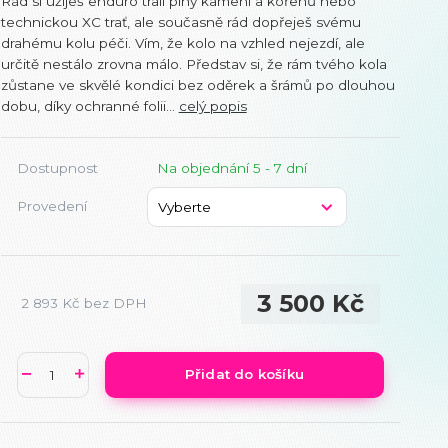
Rád si užiješ enduro trail plný kamení a kořenů nebo
technickou XC trať, ale současně rád dopřeješ svému
drahému kolu péči. Vím, že kolo na vzhled nejezdí, ale
určitě nestálo zrovna málo. Představ si, že rám tvého kola
zůstane ve skvělé kondici bez oděrek a šrámů po dlouhou
dobu, díky ochranné folii...
celý popis
Dostupnost
Na objednání 5 - 7 dní
Provedení
3 500 Kč
2 893 Kč
bez DPH
Přidat do košíku