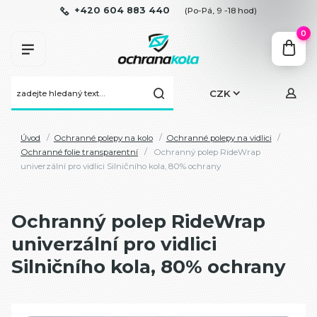
+420 604 883 440
(Po-Pá, 9 -18 hod)
0
CZK
Úvod
Ochranné polepy na kolo
Ochranné polepy na vidlici
Ochranné folie transparentní
Ochranný polep RideWrap
univerzální pro vidlici Silničního kola, 80% ochrany
Ochranný polep RideWrap
univerzální pro vidlici
Silničního kola, 80% ochrany