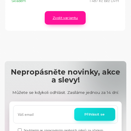
Skladem
1 487 Kč
bez DPH
Zvolit variantu
Nepropásněte novinky, akce
a slevy!
Můžete se kdykoli odhlásit. Zasíláme jednou za 14 dní.
Přihlásit se
Souhlasím se
zpracováním osobních údajů
za účelem