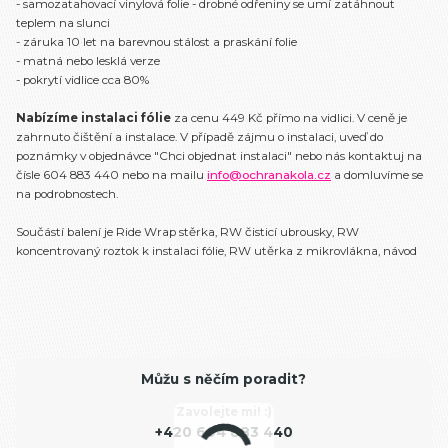
- samozatahovací vinylová folie - drobné odřeniny se umí zatáhnout
teplem na slunci
- záruka 10 let na barevnou stálost a praskání folie
- matná nebo lesklá verze
- pokrytí vidlice cca 80%
Nabízíme instalaci fólie
za cenu 449 Kč přímo na vidlici. V ceně je
zahrnuto čištění a instalace. V případě zájmu o instalaci, uveď do
poznámky v objednávce "Chci objednat instalaci" nebo nás kontaktuj na
čísle 604 883 440 nebo na mailu
info@ochranakola.cz
a domluvíme se
na podrobnostech.
Součástí balení je Ride Wrap stěrka, RW čisticí ubrousky, RW
koncentrovaný roztok k instalaci fólie, RW utěrka z mikrovlákna, návod
Můžu s něčím poradit?
Zavolejte mi! :)
+420 604 883 440