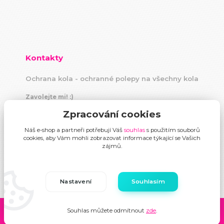
Kontakty
Ochrana kola - ochranné polepy na všechny kola
Zavolejte mi! :)
+420 604 883 440
Zpracování cookies
(Po-Pá, 9 -18 hod)
Náš e-shop a partneři potřebují Váš
souhlas
s použitím souborů
info@ochranakola.cz
cookies, aby Vám mohli zobrazovat informace týkající se Vašich
zájmů.
Nastavení
Souhlasím
Souhlas můžete odmítnout
zde
.
Vytvořeno na
Eshop-rychle.cz