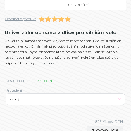
Ohodnotit produkt
Univerzální ochrana vidlice pro silniční kolo
Univerzální samozatahovací vinylové fólie pro ochranu vidlice silničních
nebo gravel kol. Chrání lak před poškrábáním, odletávajícím štěrkem,
odřeninami a jinými elementy, které potkáš na trase. Folie se vyrábí v
lesklé nebo matné verzi. Je nanášena pomocí mokré emulze, stěrek a
případné bublinky j...
celý popis
Dostupnost
Skladem
Provedení
826 Kč
bez DPH