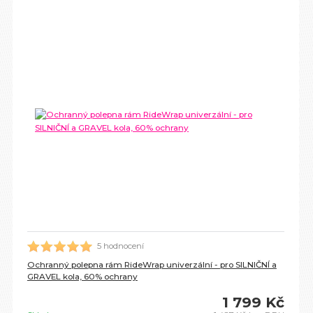
5 hodnocení
Ochranný polepna rám RideWrap univerzální - pro SILNIČNÍ a
GRAVEL kola, 60% ochrany
1 799 Kč