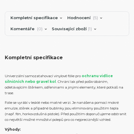
Kompletní specifikace
Hodnocení
5
Komentáře
0
Související zboží
1
Kompletní specifikace
Univerzální samozatahovací vinylové fólie pro
ochranu vidlice
silničních nebo gravel kol
. Chrání lak před poškrábáním,
odletávajícím štěrkem, odřeninami a jinými elementy, které potkáš na
trase.
Folie se vyrábí v lesklé nebo matné verzi. Je nanášena pomocí mokré
emulze, stěrek a případné bublinky jsou eliminovány použitím tepla
(např. fén, horkovzdušná pistole). Před použitím doporučujeme odstranit
co největší možné množství polepů pro co nejpreciznější vzhled.
Výhody: