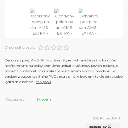
Ohodnotit produkt
Designový polep AMS (All Mountain Styles) - chrání tvůj rám kola před
nepříjemnými následky jízdy. Jeho unikátní voštinový povrch poskytuje
maximální odolnost proti poškrábání, nárazům a odření bowdenů. Je
vyroben z vysoce kvalitního PVC s extra silným lepidlem, takže tento polep
vydrží déle než tvé...
celý popis
Dostupnost
Skladem
826 Kč
bez DPH
999 Kč