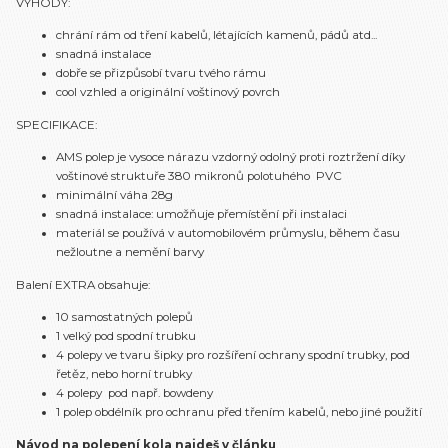
VÝHODY:
chrání rám od tření kabelů, létajících kamenů, pádů atd...
snadná instalace
dobře se přizpůsobí tvaru tvého rámu
cool vzhled a originální voštinový povrch
SPECIFIKACE:
AMS polep je vysoce nárazu vzdorný odolný proti roztržení díky
voštinové struktuře 380 mikronů polotuhého PVC
minimální váha 28g
snadná instalace: umožňuje přemístění při instalaci
materiál se používá v automobilovém průmyslu, během času
nežloutne a nemění barvy
Balení EXTRA obsahuje:
10 samostatných polepů
1 velký pod spodní trubku
4 polepy ve tvaru šipky pro rozšíření ochrany spodní trubky, pod
řetěz, nebo horní trubky
4 polepy pod např. bowdeny
1 polep obdélník pro ochranu před třením kabelů, nebo jiné použití
Návod na polepení kola najdeš v článku