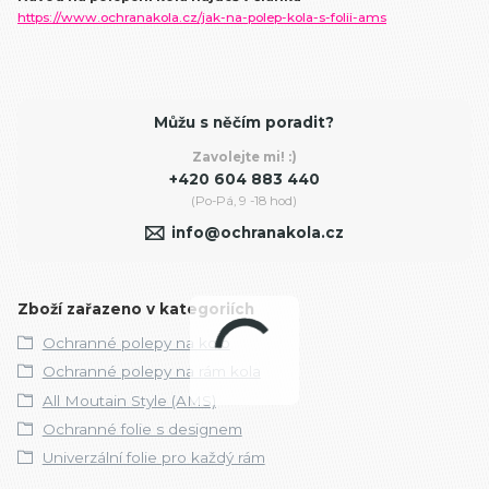
https://www.ochranakola.cz/jak-na-polep-kola-s-folii-ams
Můžu s něčím poradit?
Zavolejte mi! :)
+420 604 883 440
(Po-Pá, 9 -18 hod)
info@ochranakola.cz
Zboží zařazeno v kategoriích
Ochranné polepy na kolo
Ochranné polepy na rám kola
All Moutain Style (AMS)
Ochranné folie s designem
Univerzální folie pro každý rám