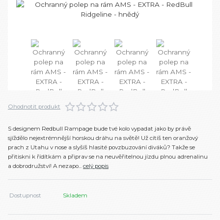
Ohodnotit produkt
S designem Redbull Rampage bude tvé kolo vypadat jako by právě
sjíždělo nejextrémnější horskou dráhu na světě! Už cítíš ten oranžový
prach z Utahu v nose a slyšíš hlasité povzbuzování diváků? Takže se
přitiskni k řídítkám a připrav se na neuvěřitelnou jízdu plnou adrenalinu
a dobrodružství! A nezapo...
celý popis
Dostupnost
Skladem