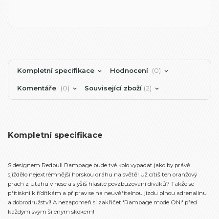
Kompletní specifikace
Hodnocení
0
Komentáře
0
Související zboží
2
Kompletní specifikace
S designem Redbull Rampage bude tvé kolo vypadat jako by právě
sjíždělo nejextrémnější horskou dráhu na světě! Už cítíš ten oranžový
prach z Utahu v nose a slyšíš hlasité povzbuzování diváků? Takže se
přitiskni k řídítkám a připrav se na neuvěřitelnou jízdu plnou adrenalinu
a dobrodružství! A nezapomeň si zakřičet 'Rampage mode ON!' před
každým svým šíleným skokem!