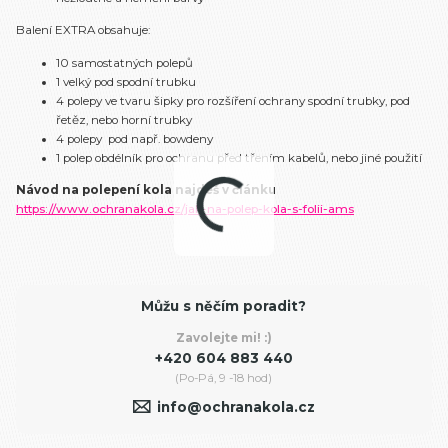
Balení EXTRA obsahuje:
10 samostatných polepů
1 velký pod spodní trubku
4 polepy ve tvaru šipky pro rozšíření ochrany spodní trubky, pod
řetěz, nebo horní trubky
4 polepy pod např. bowdeny
1 polep obdélník pro ochranu před třením kabelů, nebo jiné použití
Návod na polepení kola najdeš v článku
https://www.ochranakola.cz/jak-na-polep-kola-s-folii-ams
Můžu s něčím poradit?
Zavolejte mi! :)
+420 604 883 440
(Po-Pá, 9 -18 hod)
info@ochranakola.cz