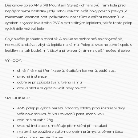
Designový polep AMS (All Mountain Styles) - chrání tvůj rám kola před
nepříjemnými následky jízdy. Jeho unikátní voštinový povrch poskytuje
maximální odolnost proti poškrábání, nárazům a odření bowdenů. Je
vyroben z vysoce kvalitního PVC s extra silným lepidlem, takže tento polep
vydrží déle než tvé kolo.
Co je skvělé, je snadná montáž. A pokud se rozhodneš polep vyměnit,
nemusíš se obávat zbytků lepidla na rámu. Polep se snadno sundá spolu s
lepidlem, a tak budeš mít čistý a připravený rám na další nevšední polep.
VÝHODY:
chrání rám od tření kabelů, létajících kamenů, pádů atd...
snadná instalace
dobře se přizpůsobí tvaru tvého rámu
cool vzhled a originální voštinový povrch
SPECIFIKACE:
AMS polep je vysoce nárazu vzdorný odolný proti roztržení díky
voštinové struktuře 380 mikronů polotuhého PVC
minimální váha 28g
snadná instalace: umožňuje přemístění při instalaci
materiál se používá v automobilovém průmyslu, během času
nežloutne a nemění barvy