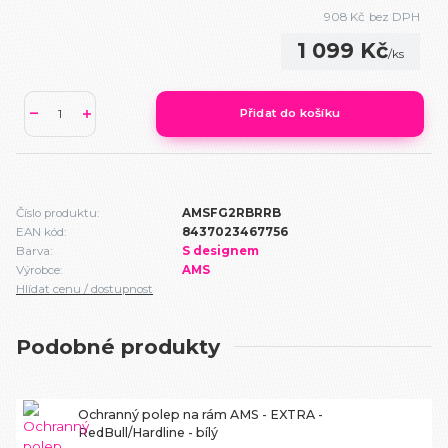
908 Kč
bez DPH
1 099 Kč
/
ks
Přidat do košíku
Číslo produktu:
AMSFG2RBRRB
EAN kód:
8437023467756
Barva:
S designem
Výrobce:
AMS
Hlídat cenu / dostupnost
Podobné produkty
Ochranný polep na rám AMS - EXTRA -
RedBull/Hardline - bílý