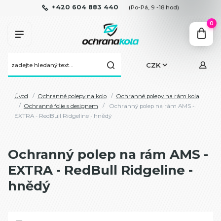
+420 604 883 440
(Po-Pá, 9 -18 hod)
0
CZK
Úvod
Ochranné polepy na kolo
Ochranné polepy na rám kola
Ochranné folie s designem
Ochranný polep na rám AMS -
EXTRA - RedBull Ridgeline - hnědý
Ochranný polep na rám AMS -
EXTRA - RedBull Ridgeline -
hnědý