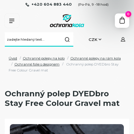
+420 604 883 440
(Po-Pá, 9 -18 hod)
0
CZK
Úvod
Ochranné polepy na kolo
Ochranné polepy na rám kola
Ochranné folie s designem
Ochranný polep DYEDbro Stay
Free Colour Gravel mat
Ochranný polep DYEDbro
Stay Free Colour Gravel mat