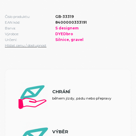
Číslo produktu:
GB-33319
EAN kód:
8400000333191
Barva:
S designem
Výrobce:
DYEDbro
Určení:
Silnice, gravel
Hlídat cenu / dostupnost
CHRÁNÍ
během jízdy, pádu nebo přepravy
VÝBĚR