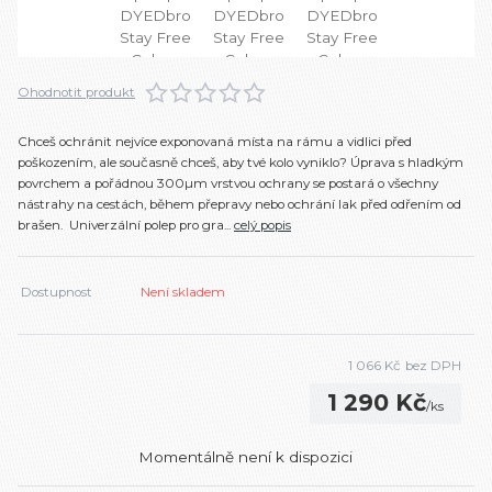
Ohodnotit produkt
Chceš ochránit nejvíce exponovaná místa na rámu a vidlici před
poškozením, ale současně chceš, aby tvé kolo vyniklo? Úprava s hladkým
povrchem a pořádnou 300µm vrstvou ochrany se postará o všechny
nástrahy na cestách, během přepravy nebo ochrání lak před odřením od
brašen. Univerzální polep pro gra...
celý popis
Dostupnost
Není skladem
1 066 Kč
bez DPH
1 290 Kč
/
ks
Momentálně není k dispozici