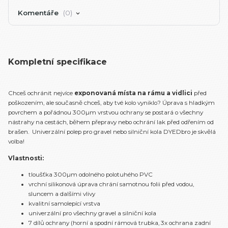
Komentáře
0
Kompletní specifikace
Chceš ochránit nejvíce
exponovaná místa na rámu a vidlici
před
poškozením, ale současně chceš, aby tvé kolo vyniklo? Úprava s hladkým
povrchem a pořádnou 300µm vrstvou ochrany se postará o všechny
nástrahy na cestách, během přepravy nebo ochrání lak před odřením od
brašen. Univerzální polep pro gravel nebo silniční kola DYEDbro je skvělá
volba!
Vlastnosti:
tloušťka 300µm odolného polotuhého PVC
vrchní silikonová úprava chrání samotnou folii před vodou,
sluncem a dalšími vlivy
kvalitní samolepící vrstva
univerzální pro všechny gravel a silniční kola
7 dílů ochrany (horní a spodní rámová trubka, 3x ochrana zadní