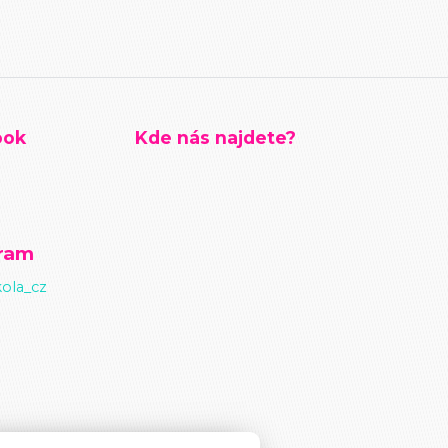
ook
Kde nás najdete?
gram
ola_cz