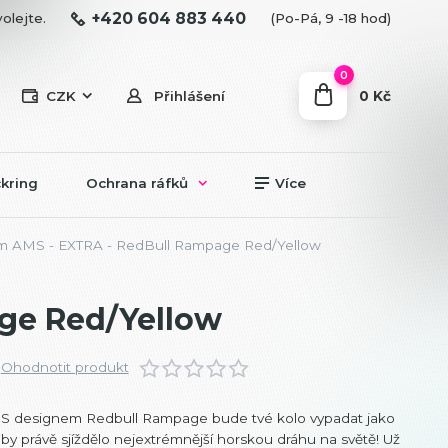
+420 604 883 440
olejte.
(Po-Pá, 9 -18 hod)
0
0 Kč
CZK
Přihlášení
kring
Ochrana ráfků
Více
m AMS - EXTRA - RedBull Rampage Red/Yellow
ge Red/Yellow
Ohodnotit produkt
S designem Redbull Rampage bude tvé kolo vypadat jako
by právě sjíždělo nejextrémnější horskou dráhu na světě! Už