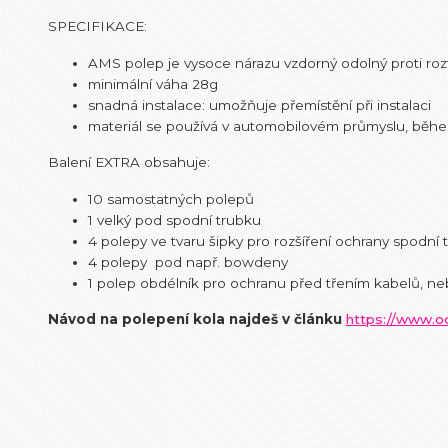
SPECIFIKACE:
AMS polep je vysoce nárazu vzdorný odolný proti ro
minimální váha 28g
snadná instalace: umožňuje přemístění při instalaci
materiál se používá v automobilovém průmyslu, běh
Balení EXTRA obsahuje:
10 samostatných polepů
1 velký pod spodní trubku
4 polepy ve tvaru šipky pro rozšíření ochrany spodní 
4 polepy pod např. bowdeny
1 polep obdélník pro ochranu před třením kabelů, neb
Návod na polepení kola najdeš v článku
https://www.oc