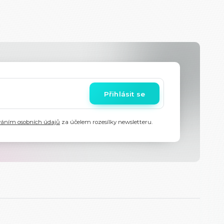
Přihlásit se
váním osobních údajů
za účelem rozesílky newsletteru.