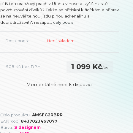
cítíš ten oranžový prach z Utahu v nose a slyšíš hlasité
povzbuzování diváků? Takže se přitiskni k řídítkám a připrav
se na neuvěřitelnou jízdu plnou adrenalinu a
dobrodružství! A nezapo...
celý popis
Dostupnost
Není skladem
1 099 Kč
908 Kč
bez DPH
/
ks
Momentálně není k dispozici
Číslo produktu:
AMSFG2RBRR
EAN kód:
8437023467077
Barva:
S designem