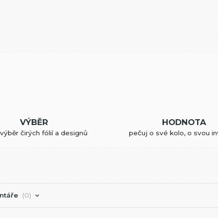
VÝBĚR
HODNOTA
výběr čirých fólií a designů
pečuj o své kolo, o svou in
ntáře
0