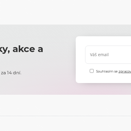
y, akce a
Souhlasím se
zpraco
za 14 dní.