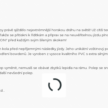
právě sjíždělo nejextrémnější horskou dráhu na světě! Už cítíš t
akže se přitiskni k řídítkám a připrav se na neuvěřitelnou jízdu pl
 ON!' před každým svým šíleným skokem!
m kola před nepříjemnými následky jízdy. Jeho unikátní voštinový p
odření bowdenů. Je vyroben z vysoce kvalitního PVC s extra silným
ep vyměnit, nemusíš se obávat zbytků lepidla na rámu. Polep se 
další nevšední polep.
d...