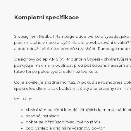
Kompletní specifikace
S designem Redbull Rampage bude tvé kolo vypadat jako by 
prach z Utahu v nose a slyšíš hlasité povzbuzování diváků? T
a dobrodružství! A nezapomeň si zakřičet 'Rampage mode
Designový polep AMS (All Mountain Styles) - chrání tvůj rá
poskytuje maximální odolnost proti poškrábání, nárazům a 
takže tento polep vydrží déle než tvé kolo.
Co je skvělé, je snadná montáž. A pokud se rozhodneš pol
spolu s lepidlem, a tak budeš mít čistý a připravený rám na 
VÝHODY:
chrání rám od tření kabelů, létajících kamenů, pádů at
snadná instalace
dobře se přizpůsobí tvaru tvého rámu
cool vzhled a originální voštinový povrch