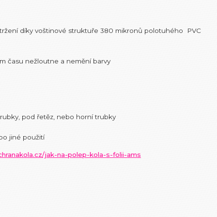
ztržení díky voštinové struktuře 380 mikronů polotuhého PVC
em času nežloutne a nemění barvy
trubky, pod řetěz, nebo horní trubky
o jiné použití
hranakola.cz/jak-na-polep-kola-s-folii-ams