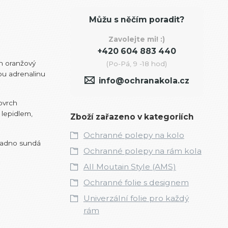
Můžu s něčím poradit?
Zavolejte mi! :)
+420 604 883 440
en oranžový
(Po-Pá, 9 -18 hod)
nou adrenalinu
info@ochranakola.cz
ovrch
 lepidlem,
Zboží zařazeno v kategoriích
Ochranné polepy na kolo
snadno sundá
Ochranné polepy na rám kola
All Moutain Style (AMS)
Ochranné folie s designem
Univerzální folie pro každý
rám