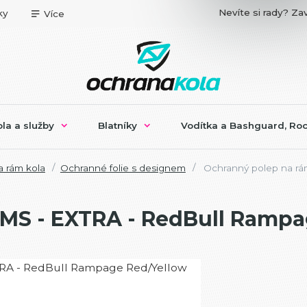
Nevíte si rady? Zav
ky
Více
la a služby
Blatníky
Vodítka a Bashguard, Roc
 rám kola
Ochranné folie s designem
Ochranný polep na rá
MS - EXTRA - RedBull Rampa