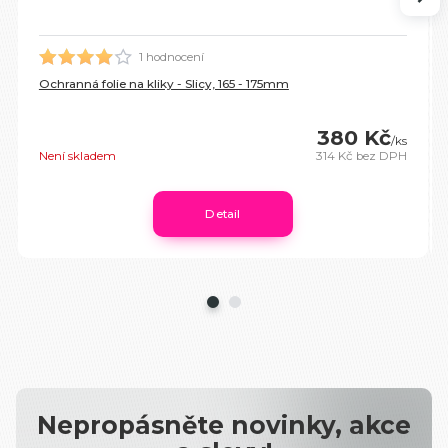
1 hodnocení
Ochranná folie na kliky - Slicy, 165 - 175mm
380 Kč
/
ks
Není skladem
314 Kč
bez DPH
Detail
Nepropásněte novinky, akce