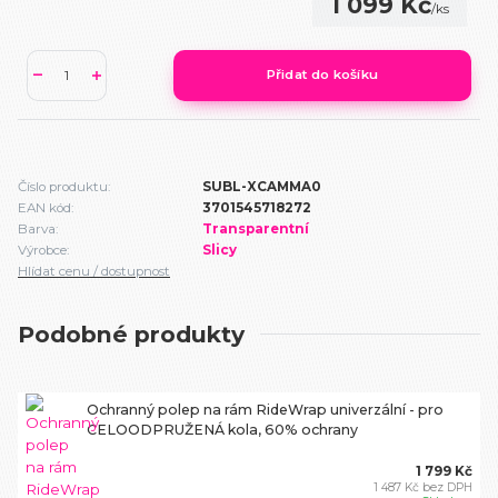
1 099 Kč
/
ks
Přidat do košíku
Číslo produktu:
SUBL-XCAMMA0
EAN kód:
3701545718272
Barva:
Transparentní
Výrobce:
Slicy
Hlídat cenu / dostupnost
Podobné produkty
Ochranný polep na rám RideWrap univerzální - pro
CELOODPRUŽENÁ kola, 60% ochrany
1 799 Kč
1 487 Kč
bez DPH