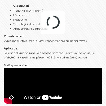
Vlastnosti
:
Tloušťka: 160 mikronů
UV ochrana
Nežloutne
Samohojící vlastnost
Antiadhezivní, samočistící
Obsah balení:
Vyřezané díly folie, stěrka Slicy, koncentrát pro aplikační roztok
Aplikace:
Folie se aplikuje na rám kola pomocí šamponu a stěrkou se vytlačuje
přebytečná kapalina na předem očištěný a odmaštěný povrch.
Podívej se na video: