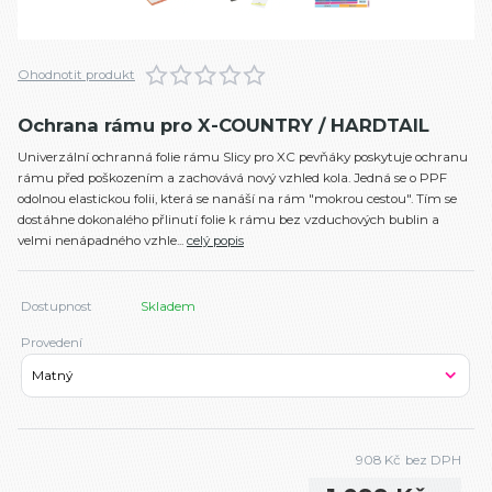
Ohodnotit produkt
Ochrana rámu pro X-COUNTRY / HARDTAIL
Univerzální ochranná folie rámu Slicy pro XC pevňáky poskytuje ochranu
rámu před poškozením a zachovává nový vzhled kola. Jedná se o PPF
odolnou elastickou folii, která se nanáší na rám "mokrou cestou". Tím se
dostáhne dokonalého přlinutí folie k rámu bez vzduchových bublin a
velmi nenápadného vzhle...
celý popis
Dostupnost
Skladem
Provedení
908 Kč
bez DPH