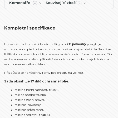
Komentáře
0
Související zboží
2
Kompletní specifikace
Univerzální ochranná folie rámu Slicy pro
XC pevňáky
poskytuje
ochranu rámu před poškozením a zachovává nový vzhled kola. Jedná se o
PPF odolnou elastickou folii, která se nanáší na rám "mokrou cestou". Tím
se dostáhne dokonalého přlinutí folie k rámu bez vzduchových bublin a
velmi nenápadného vzhledu.
Přizpůsobí se na všechny rámy bez ohledu na velikost.
Sada obsahuje 17 dílů ochranné folie.
folie na horní rámovou trubku
fole na spodní trubku
folie na zadní stavbu
folie pod bowdeny
folie pod střed rámu
folie na sedlovou trubku