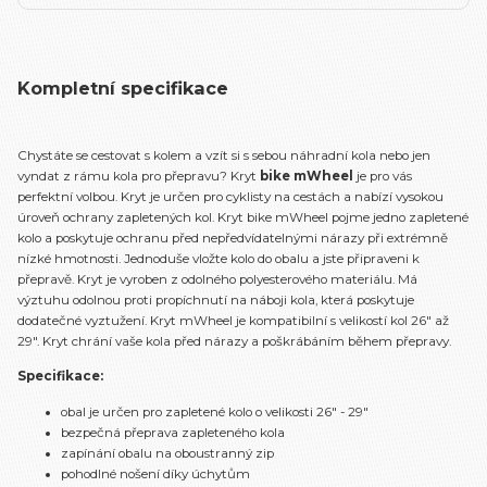
Kompletní specifikace
Chystáte se cestovat s kolem a vzít si s sebou náhradní kola nebo jen
vyndat z rámu kola pro přepravu? Kryt
bike mWheel
je pro vás
perfektní volbou. Kryt je určen pro cyklisty na cestách a nabízí vysokou
úroveň ochrany zapletených kol. Kryt bike mWheel pojme jedno zapletené
kolo a poskytuje ochranu před nepředvídatelnými nárazy při extrémně
nízké hmotnosti. Jednoduše vložte kolo do obalu a jste připraveni k
přepravě. Kryt je vyroben z odolného polyesterového materiálu. Má
výztuhu odolnou proti propíchnutí na náboji kola, která poskytuje
dodatečné vyztužení. Kryt mWheel je kompatibilní s velikostí kol 26" až
29". Kryt chrání vaše kola před nárazy a poškrábáním během přepravy.
Specifikace:
obal je určen pro zapletené kolo o velikosti 26" - 29"
bezpečná přeprava zapleteného kola
zapínání obalu na oboustranný zip
pohodlné nošení díky úchytům