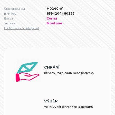
Číslo produktu:
M0240-01
EAN kód:
8594204480277
Barva:
Černá
Výrobce:
Montone
Hlídat cenu / dostupnost
CHRÁNÍ
během jízdy, pádu nebo přepravy
VÝBĚR
velký výběr čirých fólií a designů