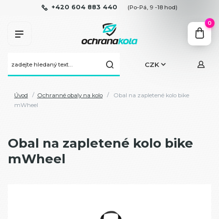
+420 604 883 440
(Po-Pá, 9 -18 hod)
0
CZK
Úvod
Ochranné obaly na kolo
Obal na zapletené kolo bike
mWheel
Obal na zapletené kolo bike
mWheel