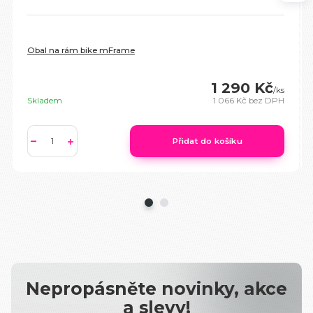
Obal na rám bike mFrame
1 290 Kč
/
ks
Skladem
1 066 Kč
bez DPH
Přidat do košíku
Nepropásněte novinky, akce
a slevy!