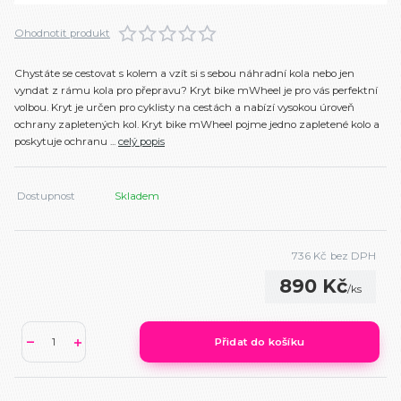
Ohodnotit produkt
Chystáte se cestovat s kolem a vzít si s sebou náhradní kola nebo jen
vyndat z rámu kola pro přepravu? Kryt bike mWheel je pro vás perfektní
volbou. Kryt je určen pro cyklisty na cestách a nabízí vysokou úroveň
ochrany zapletených kol. Kryt bike mWheel pojme jedno zapletené kolo a
poskytuje ochranu ...
celý popis
Dostupnost
Skladem
736 Kč
bez DPH
890 Kč
/
ks
Přidat do košíku