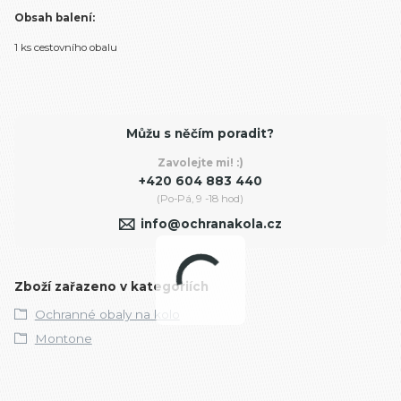
Obsah balení:
1 ks cestovního obalu
Můžu s něčím poradit?
Zavolejte mi! :)
+420 604 883 440
(Po-Pá, 9 -18 hod)
info@ochranakola.cz
Zboží zařazeno v kategoriích
Ochranné obaly na kolo
Montone