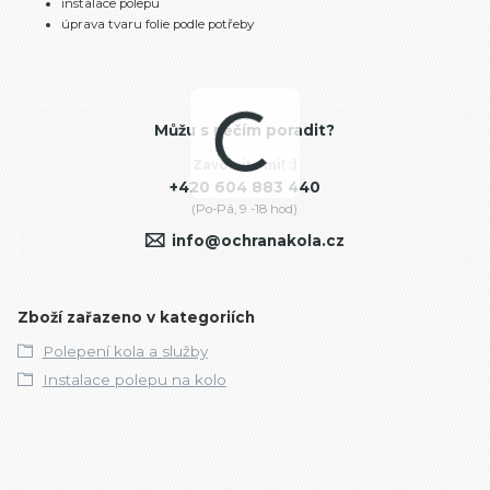
instalace polepu
úprava tvaru folie podle potřeby
Můžu s něčím poradit?
Zavolejte mi! :)
+420 604 883 440
(Po-Pá, 9 -18 hod)
info@ochranakola.cz
Zboží zařazeno v kategoriích
Polepení kola a služby
Instalace polepu na kolo