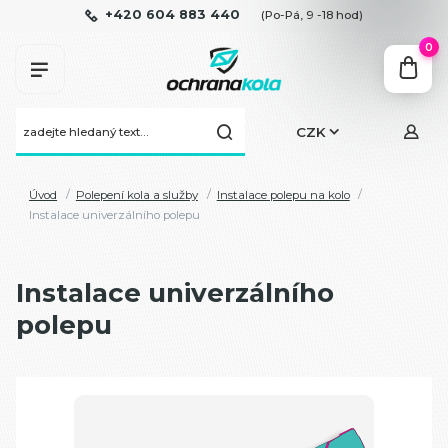
+420 604 883 440
(Po-Pá, 9 -18 hod)
0
CZK
Úvod
Polepení kola a služby
Instalace polepu na kolo
Instalace univerzálního polepu
Instalace univerzálního
polepu