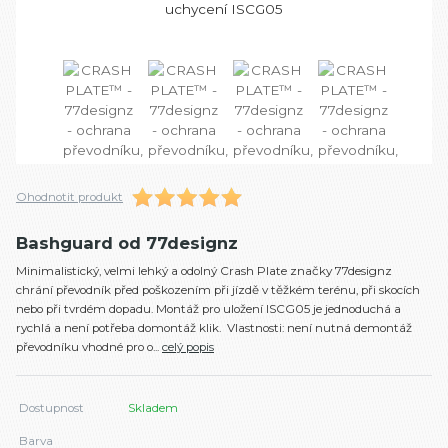
Ohodnotit produkt
Bashguard od 77designz
Minimalistický, velmi lehký a odolný Crash Plate značky 77designz
chrání převodník před poškozením při jízdě v těžkém terénu, při skocích
nebo při tvrdém dopadu. Montáž pro uložení ISCG05 je jednoduchá a
rychlá a není potřeba domontáž klik. Vlastnosti: není nutná demontáž
převodníku vhodné pro o...
celý popis
Dostupnost
Skladem
Barva