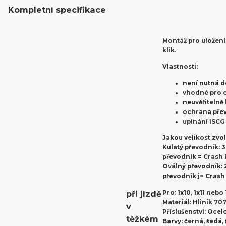
Kompletní specifikace
Montáž pro uložen
klik.
Vlastnosti:
není nutná 
vhodné pro o
neuvěřitelně
ochrana přev
upínání
ISCG
Jakou velikost zvol
Kulatý převodník: 30
převodník = Crash 
Oválný převodník: 2
převodník j= Crash
při jízdě
Pro:
1x10, 1x11 nebo
Materiál:
Hliník 707
v
Příslušenství:
Ocelo
těžkém
Barvy
: černá, šedá,