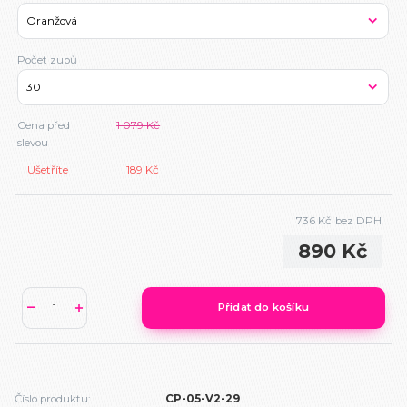
Počet zubů
Cena před
1 079 Kč
slevou
Ušetříte
189 Kč
736 Kč
bez DPH
890 Kč
Přidat do košíku
Číslo produktu:
CP-05-V2-29