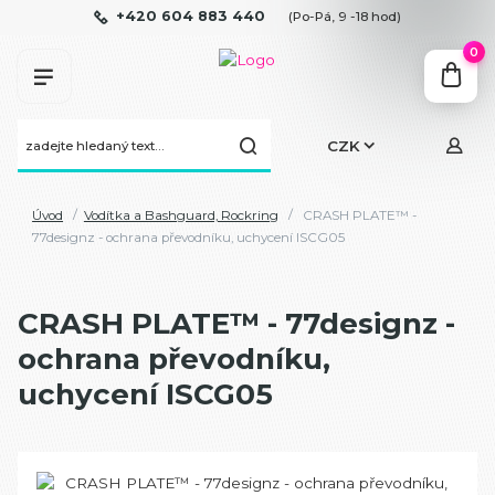
+420 604 883 440
(Po-Pá, 9 -18 hod)
0
CZK
Úvod
Vodítka a Bashguard, Rockring
CRASH PLATE™ -
77designz - ochrana převodníku, uchycení ISCG05
CRASH PLATE™ - 77designz -
ochrana převodníku,
uchycení ISCG05