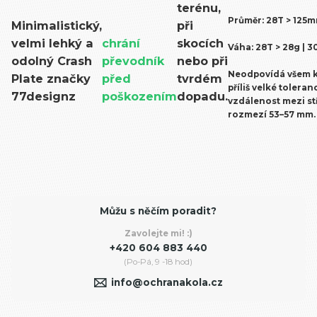
terénu,
Průměr: 28T
> 125m
Minimalistický,
při
velmi lehký a
chrání
skocích
Váha: 28T
> 28g
| 3
odolný Crash
převodník
nebo při
Neodpovídá všem k
Plate značky
před
tvrdém
příliš velké tolera
77designz
poškozením
dopadu.
vzdálenost mezi st
rozmezí 53–57 mm.
Můžu s něčím poradit?
Zavolejte mi! :)
+420 604 883 440
(Po-Pá, 9 -18 hod)
info@ochranakola.cz