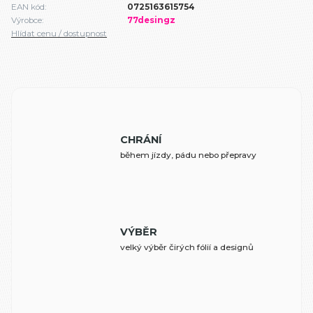
EAN kód:
0725163615754
Výrobce:
77desingz
Hlídat cenu / dostupnost
CHRÁNÍ
během jízdy, pádu nebo přepravy
VÝBĚR
velký výběr čirých fólií a designů