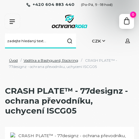
+420 604 883 440
(Po-Pá, 9 -18 hod)
0
CZK
Úvod
Vodítka a Bashguard, Rockring
CRASH PLATE™ -
77designz - ochrana převodníku, uchycení ISCG05
CRASH PLATE™ - 77designz -
ochrana převodníku,
uchycení ISCG05