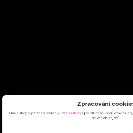
Zpracování cookie
Náš e-shop a partneři potřebují Váš
souhlas
s použitím souborů cookies, ab
se Vašich zájmů.