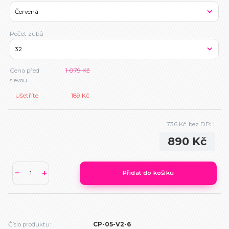
Počet zubů
Cena před
1 079 Kč
slevou
Ušetříte
189 Kč
736 Kč
bez DPH
890 Kč
Přidat do košíku
Číslo produktu:
CP-05-V2-6