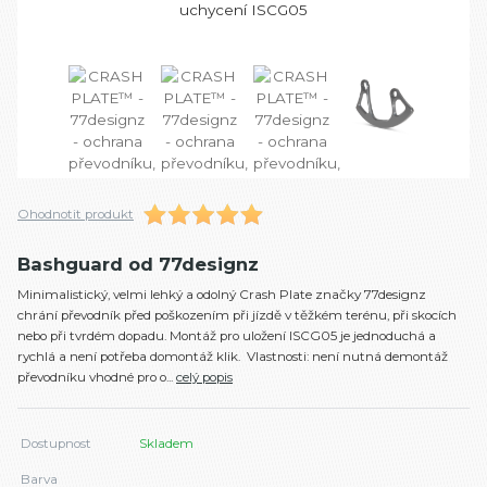
Ohodnotit produkt
Bashguard od 77designz
Minimalistický, velmi lehký a odolný Crash Plate značky 77designz
chrání převodník před poškozením při jízdě v těžkém terénu, při skocích
nebo při tvrdém dopadu. Montáž pro uložení ISCG05 je jednoduchá a
rychlá a není potřeba domontáž klik. Vlastnosti: není nutná demontáž
převodníku vhodné pro o...
celý popis
Dostupnost
Skladem
Barva