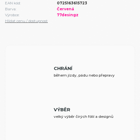
EAN kód:
0725163615723
Barva:
Červená
Výrobce:
77desingz
Hlídat cenu / dostupnost
CHRÁNÍ
během jízdy, pádu nebo přepravy
VÝBĚR
velký výběr čirých fólií a designů