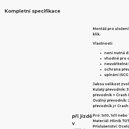
Kompletní specifikace
Montáž pro uložen
klik.
Vlastnosti:
není nutná 
vhodné pro o
neuvěřitelně
ochrana přev
upínání
ISCG
Jakou velikost zvol
Kulatý převodník: 30
převodník = Crash 
Oválný převodník: 2
převodník j= Crash
při jízdě
Pro:
1x10, 1x11 nebo
Materiál:
Hliník 707
v
Příslušenství:
Ocelo