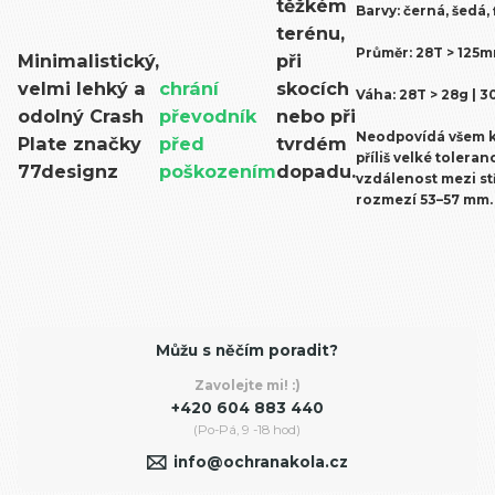
těžkém
Barvy
: černá, šedá,
terénu,
Průměr: 28T
> 125m
Minimalistický,
při
velmi lehký a
chrání
skocích
Váha: 28T
> 28g
| 3
odolný Crash
převodník
nebo při
Neodpovídá všem k
Plate značky
před
tvrdém
příliš velké tolera
77designz
poškozením
dopadu.
vzdálenost mezi st
rozmezí 53–57 mm.
Můžu s něčím poradit?
Zavolejte mi! :)
+420 604 883 440
(Po-Pá, 9 -18 hod)
info@ochranakola.cz